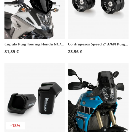
Cúpula Puig Touring Honda NC750X (16-20) Negro 8910N
Contrapesos Speed 21376N Puig color Negro para Aprilia RS125/457/660, Tuono 125/457
81,89 €
23,56 €
-18%