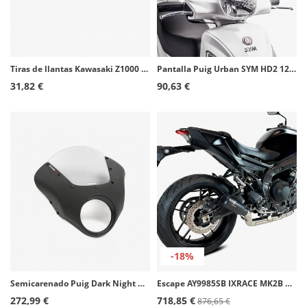
Tiras de llantas Kawasaki Z1000 especiales Puig 7590B Blanco
Pantalla Puig Urban SYM HD2 125 E3/E4 (12-17), HD2 200 ie (12-17) Ahumado 8476H
31,82 €
90,63 €
-18%
Semicarenado Puig Dark Night Honda CMX 500 Rebel / S Ahumado y negro mate 21103H
Escape AY9985SB IXRACE MK2B Negro para Yamaha MT-09 (24-26)
272,99 €
718,85 €
876,65 €