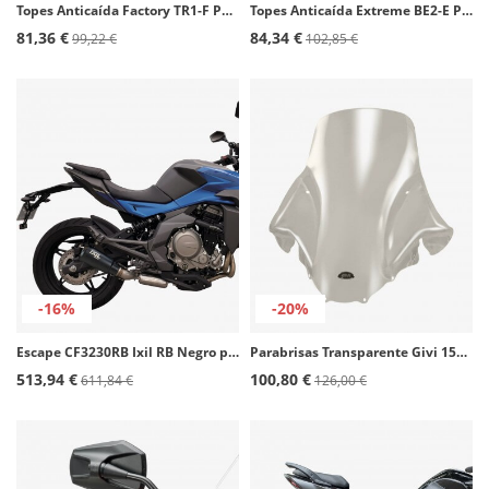
Topes Anticaída Factory TR1-F Pelacrash para Triumph Street Triple 675/765
Topes Anticaída Extreme BE2-E Pelacrash para Benelli BN125
81,36 €
84,34 €
99,22 €
102,85 €
-16%
-20%
Escape CF3230RB Ixil RB Negro para CFMOTO 400 / 650 NK
Parabrisas Transparente Givi 156DT para Suzuki AN 250/400 Burgman (98-02), AN 250/400 Business (01-03)
513,94 €
100,80 €
611,84 €
126,00 €