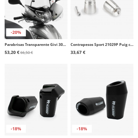
-20%
Parabrisas Transparente Givi 308A para Varios modelos de Honda, Keeway y Yamaha
Contrapesos Sport 21029P Puig color Plata para varios modelos de Suzuki y Yamaha
53,20 €
33,67 €
66,50 €
-18%
-18%