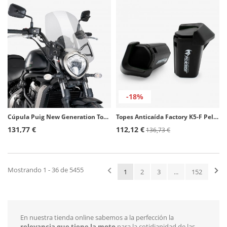
-18%
Cúpula Puig New Generation Touring Kawasaki Vulcan S (15-25) Transparente 8164W
Topes Anticaída Factory K5-F Pelacrash para Kawasaki ZX-10 R (06-07)
131,77 €
112,12 €
136,73 €
Mostrando 1 - 36 de 5455
1
2
3
...
152
En nuestra tienda online sabemos a la perfección la
relevancia que tiene la moto
para la cotidianidad de las