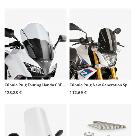
Cúpula Puig Touring Honda CBF1000F (10-16) Transparente 5252W
Cúpula Puig New Generation Sport BMW G310R (16-26) Negro 8920N
128,88 €
112,69 €