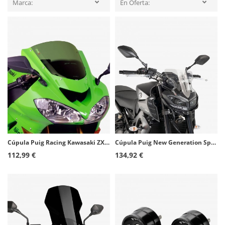
Marca:
En Oferta:
Cúpula Puig Racing Kawasaki ZX-10R 2004-2005 Verde 1657V
Cúpula Puig New Generation Sport Yamaha MT-09 (17-20) Transparente 9376W
112,99 €
134,92 €