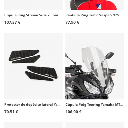
Cúpula Puig Stream Suzuki Inazuma Azul 6856A
Pantalla Puig Trafic Vespa S 125 (07-11), S 50 (08-14) Transparente 5844W
107,57 €
77,90 €
Protector de depósito lateral Yamaha MT-07 (14-17) color Negro de Puig 20750N
Cúpula Puig Touring Yamaha MT-07 Tracer/700/700 GT (16-19) Transparente 9212W
70,51 €
106,00 €