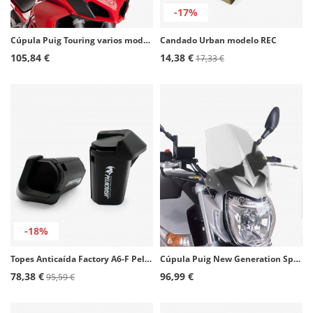
-17%
Cúpula Puig Touring varios modelos de Ducati Ahumado oscuro 7623F
Candado Urban modelo REC
105,84 €
14,38 €
17,33 €
-18%
Topes Anticaída Factory A6-F Pelacrash para Aprilia Tuono V4 (11-25)
Cúpula Puig New Generation Sport Suzuki GSR600 (06-11) Transparente 4117W
78,38 €
96,99 €
95,59 €