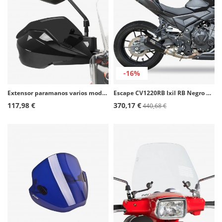
-16%
Extensor paramanos varios modelos de KTM color Ahumado oscuro de Puig
Escape CV1220RB Ixil RB Negro para Voge 500 DS / DSX, 500 R
117,98 €
370,17 €
440,68 €