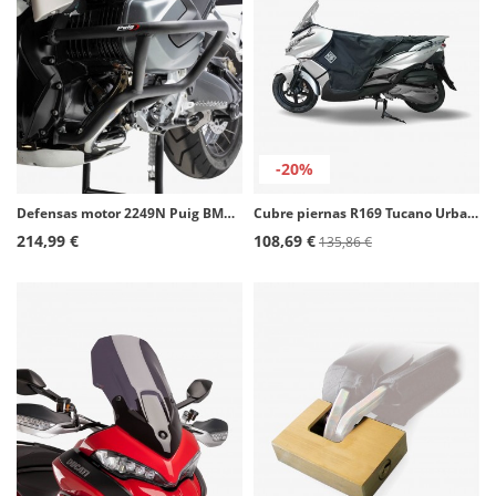
-20%
Defensas motor 2249N Puig BMW R1250GS, R1250GS Adventure (18-24)
Cubre piernas R169 Tucano Urbano Kawasaki J125 / J300
214,99 €
108,69 €
135,86 €