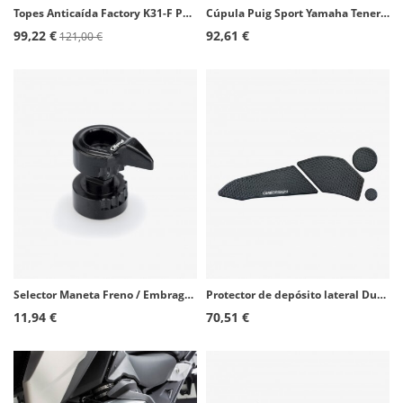
Topes Anticaída Factory K31-F Pelacrash para Kawasaki Versys 1000 (19-25)
Cúpula Puig Sport Yamaha Tenere 700 / Explore Ed. / Extreme Ed. / World Raid (19-26) Ahumado oscuro 20834F
99,22 €
92,61 €
121,00 €
Selector Maneta Freno / Embrague 3.0 Puig Negro 3699N
Protector de depósito lateral Ducati Multistrada 950 (19-23) color Negro de Puig 20291N
11,94 €
70,51 €