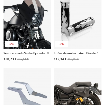
-5%
-5%
Semicarenado Snake Eye color Negro de Customacces CUP003N
Puños de moto custom Fire de Customacces
130,73 €
112,34 €
137,61 €
118,25 €