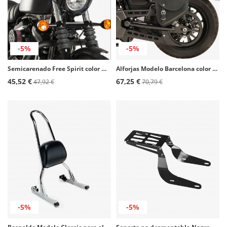
-5%
-5%
Semicarenado Free Spirit color Negro de Customacces CUP001N
Alforjas Modelo Barcelona color Negro de Customacces
45,52 €
67,25 €
47,92 €
70,79 €
-5%
-5%