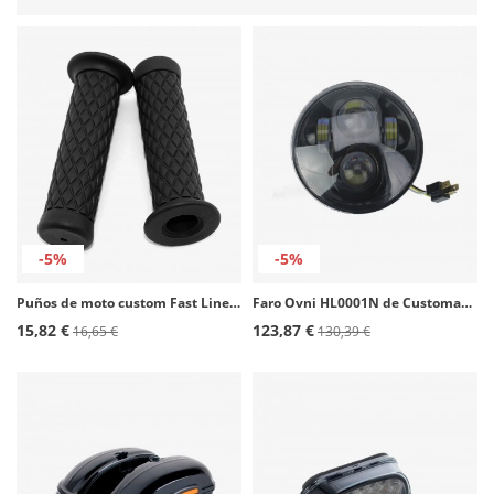
-5%
-5%
Puños de moto custom Fast Line color Negro de Customacces
Faro Ovni HL0001N de Customacces
15,82 €
123,87 €
16,65 €
130,39 €