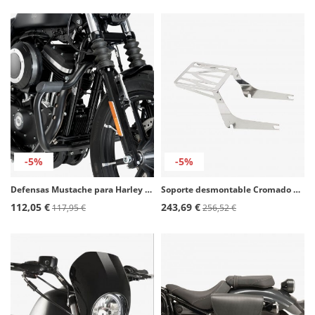
-5%
-5%
Defensas Mustache para Harley Davidson Sportster 1200/883 color Negro de Customacces
Soporte desmontable Cromado SS0038J para maletas Customacces
112,05 €
243,69 €
117,95 €
256,52 €