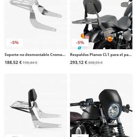
-5%
-5%
Soporte no desmontable Cromado SB0027J para maletas Customacces
Respaldos Planos CL1 para el pasajero para Harley Davidson Sportster 1200, Sportster 883 color Negro de Customacces
188,52 €
293,12 €
198,44 €
308,55 €