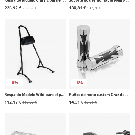
Respaldo Modelo Classic para el pasajero para Harley Davidson Softail Fat Boy FLSTF color Acero de Customacces
Soporte no desmontable Negro SB0036N para maletas Customacces
226,92 €
130,81 €
238,87 €
137,70 €
-5%
-5%
Respaldo Modelo Wild para el pasajero para Harley Davidson Sportster 1200, Sportster 883 color Negro de Customacces
Puños de moto custom Cruz de Malta de Customacces
112,17 €
14,31 €
118,07 €
15,06 €