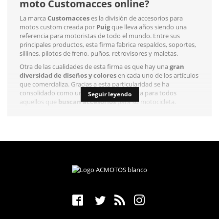
moto Customacces online?
La marca
Customacces
es la división de accesorios para
motos custom creada por
Puig
que lleva años siendo una
referencia para motoristas de todo el mundo. Entre sus
principales productos, esta firma fabrica respaldos, soportes,
sillines, pilotos de freno, puños, retrovisores y maletas.
Otra de las cualidades de esta firma es que hay una
gran
diversidad de diseños y colores
en cada uno de los artículos
que comercializa. Gracias a esta particularidad se ha
consolidado como una referencia absoluta para todos
Seguir leyendo
aquellos que
buscan accesorios
para su motocicleta.
¿Buscas un accesorio para tu moto custom? Definitivamente,
Customacces tiene la solución
.
En nuestra tienda tenemos
todos sus productos
, a precios
accesibles, para que puedas adquirir el accesorio que buscas.
Los mejores accesorios para tu moto
custom, Customacces
Todos los propietarios de motos queremos poder
modificar
el aspecto
de nuestro vehículo para que luzca como más nos
gusta. Muchas veces, nos cansamos de verla con el mismo
color y buscamos adquirir
determinados accesorios
que le