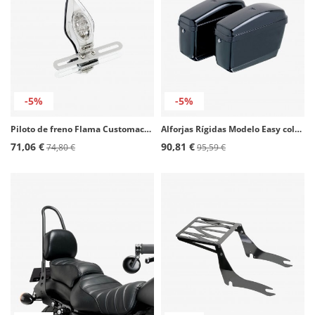
-5%
-5%
Piloto de freno Flama Customacces PL0001J
Alforjas Rígidas Modelo Easy color Negro de Customacces
71,06 €
90,81 €
74,80 €
95,59 €