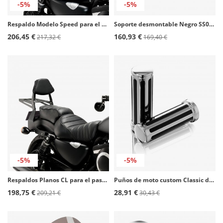
-5%
-5%
Respaldo Modelo Speed para el pasajero para Harley Davidson Sportster 1200, Sportster 883 color Negro de Customacces
Soporte desmontable Negro SS0048N para maletas Customacces
206,45 €
160,93 €
217,32 €
169,40 €
-5%
-5%
Respaldos Planos CL para el pasajero para Harley Davidson Sportster 1200, Sportster 883 color Negro de Customacces
Puños de moto custom Classic de Customacces
198,75 €
28,91 €
209,21 €
30,43 €