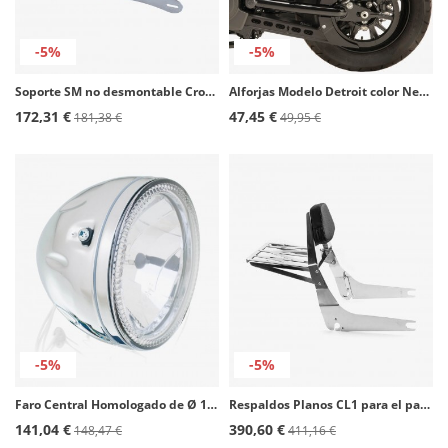
-5%
-5%
Soporte SM no desmontable Cromado SM0005J para maletas Customacces
Alforjas Modelo Detroit color Negro de Customacces
172,31 €
47,45 €
181,38 €
49,95 €
-5%
-5%
Faro Central Homologado de Ø 140 mm (5-1/2") FA0002J de Customacces
Respaldos Planos CL1 para el pasajero para Honda VT 750 Spirit / Shadow Spirit color Acero de Customacces
141,04 €
390,60 €
148,47 €
411,16 €