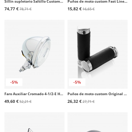
Sillín supletorio Saltillo Customacces Negro SI0009N
Puños de moto custom Fast Line color Amarillo de Customacces
74,77 €
15,82 €
78,71 €
16,65 €
-5%
-5%
Faro Auxiliar Cromado 4-1/2-E Homologado de Ø 115 mm FA0006J de Customacces
Puños de moto custom Original de Customacces
49,60 €
26,32 €
52,21 €
27,71 €