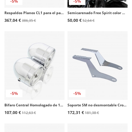
-5%
-5%
Respaldos Planos CL1 para el pasajero para Yamaha XVS950A Midnight Star color Acero de Customacces
Semicarenado Free Spirit color Negro mate de Customacces CUP002Z
367,04 €
50,00 €
386,35 €
52,64 €
-5%
-5%
Bifaro Central Homologado de 12V 60/55W Halógeno FD0001J de Customacces
Soporte SM no desmontable Cromado SM0002J para maletas Customacces
107,00 €
172,31 €
112,63 €
181,38 €