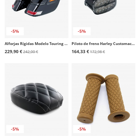
-5%
-5%
Alforjas Rígidas Modelo Touring color Negro de Customacces
Piloto de freno Harley Customacces PH0002N
229,90 €
164,33 €
242,00 €
172,98 €
-5%
-5%