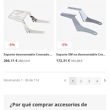
-5%
-5%
Soporte desmontable Cromado SS0032J para maletas Customacces
Soporte SM no desmontable Cromado SM0004J para maletas Customacces
266,11 €
172,31 €
280,12 €
181,38 €
Mostrando 1 - 36 de 114
1
2
3
4
¿Por qué comprar accesorios de