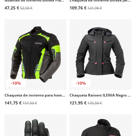
Guantes de invierno unisex Flame de Rainers en color negro
Chaqueta de invierno unisex Jarama plus color negro de Rainers
47,25 €
109,76 €
52,50 €
121,96 €
-10%
-10%
Chaqueta de invierno para hombre California color negro y fluor de Rainers
Chaqueta Rainers ILENIA Negro / Rosa de Mujer
141,75 €
121,95 €
157,50 €
135,50 €