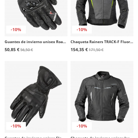
-10%
-10%
Guantes de invierno unisex Road de Rainers en color negro
Chaqueta Rainers TRACK-F Fluor Racing
50,85 €
154,35 €
56,50 €
171,50 €
-10%
-10%