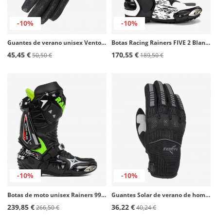
-10%
-10%
Guantes de verano unisex Vento de Rainers en color negro
Botas Racing Rainers FIVE 2 Blanco Infantiles
45,45 €
170,55 €
50,50 €
189,50 €
-10%
-10%
Botas de moto unisex Rainers 999 negro y fluor
Guantes Solar de verano de hombre color negro de Rainers
239,85 €
36,22 €
266,50 €
40,24 €