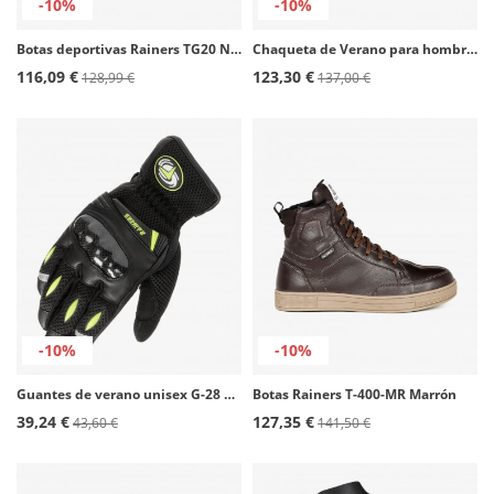
-10%
-10%
Botas deportivas Rainers TG20 Negro
Chaqueta de Verano para hombre Rainers Riverside negro
116,09 €
123,30 €
128,99 €
137,00 €
-10%
-10%
Guantes de verano unisex G-28 de Rainers en color negro y fluor
Botas Rainers T-400-MR Marrón
39,24 €
127,35 €
43,60 €
141,50 €