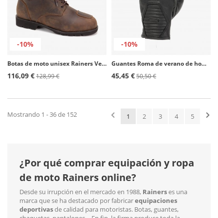
-10%
-10%
Botas de moto unisex Rainers Verona marrón
Guantes Roma de verano de hombre color negro de Rainers
116,09 €
45,45 €
128,99 €
50,50 €
Mostrando 1 - 36 de 152
1
2
3
4
5
¿Por qué comprar equipación y ropa
de moto Rainers online?
Desde su irrupción en el mercado en 1988,
Rainers
es una
marca que se ha destacado por fabricar
equipaciones
deportivas
de calidad para motoristas. Botas, guantes,