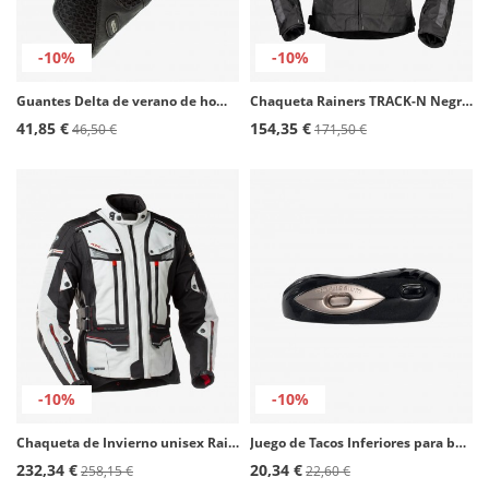
-10%
-10%
Guantes Delta de verano de hombre color negro de Rainers
Chaqueta Rainers TRACK-N Negro Racing
41,85 €
154,35 €
46,50 €
171,50 €
-10%
-10%
Chaqueta de Invierno unisex Rainers Trivor gris
Juego de Tacos Inferiores para botas Rainers: 945, 999 y Five Two. Ref: 003
232,34 €
20,34 €
258,15 €
22,60 €