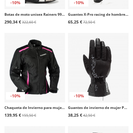
-10%
-10%
Botas de moto unisex Rainers 999 GP Carbono negro y blanco
Guantes X-Pro racing de hombre color negro de Rainers
290,34 €
65,25 €
322,60 €
72,50 €
-10%
-10%
Chaqueta de Invierno para mujer Rainers Selena negro y rosa
Guantes de invierno de mujer Polar de Rainers en color negro
139,95 €
38,25 €
155,50 €
42,50 €