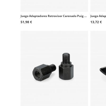
Juego Adaptadores Retrovisor Carenado Puig 21797Nx2 Kawasaki Ninja E-1 / ZX-4/6/R/R (24-25)
51,98 €
13,72 €