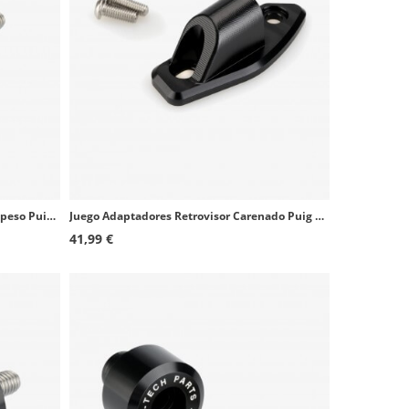
Juego Adaptadores Retrovisor Contrapeso Puig 21976Nx2 Husqvarna Svartpilen / Vitpilen 125 / 401 (24-25), KTM 125/390 Duke (24-25
Juego Adaptadores Retrovisor Carenado Puig 9525N+9526N Suzuki GSX-R125/250
41,99 €