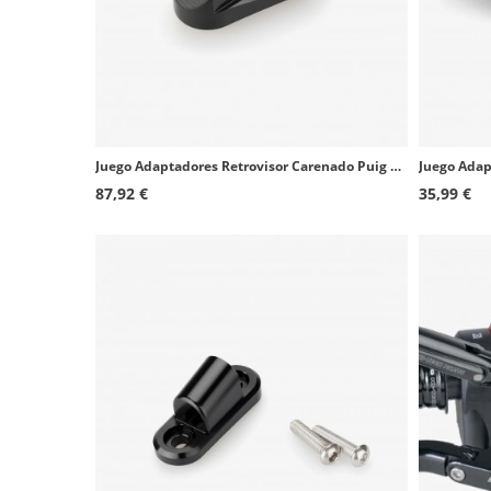
Juego Adaptadores Retrovisor Carenado Puig 20350N+20351N BMW R1250RS (19-25)
87,92 €
35,99 €