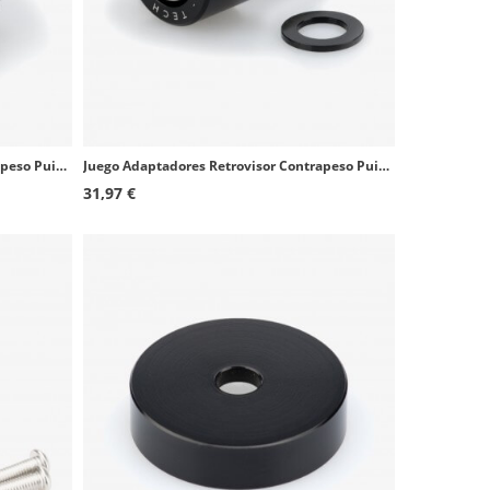
Juego Adaptadores Retrovisor Contrapeso Puig 9587Nx2 BMW F800 R
Juego Adaptadores Retrovisor Contrapeso Puig 9581Nx2 BMW R Nine T, S1000 R
31,97 €