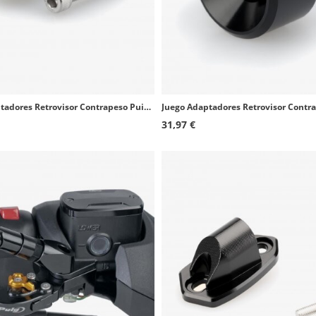
Juego Adaptadores Retrovisor Contrapeso Puig 9583Px2 Yamaha FZ, MT, TDM 900, T-MAX 530, XJ6, XJR1300, X-MAX, XSR
31,97 €