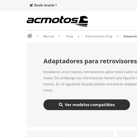
Envío Gratis *
Marcas
Puig
Retrovisores Puig
Adaptado
Adaptadores para retrovisores
Instalarse unos nuevos retrovisores para moto suele s
moto. Sin embargo los retrovisores tienen una fijación
motos. En el siguiente listado podrás encontrar adapta
moto.
Ver modelos compatibles