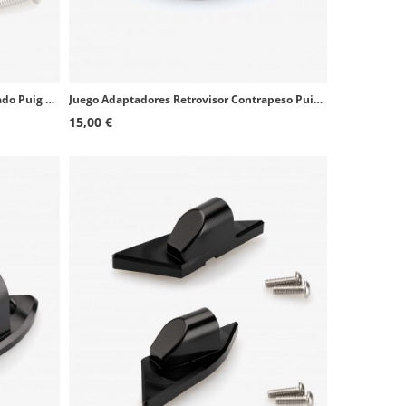
Juego Adaptadores Retrovisor Carenado Puig 9406Nx2 Kawasaki Z1000SX
Juego Adaptadores Retrovisor Contrapeso Puig 3159Nx2 Aprilia Tuono V4 1100 Factory
15,00 €