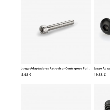
Juego Adaptadores Retrovisor Contrapeso Puig 21572Nx2 Vespa Primavera 50/125/150 (14-25), Primavera Elettrica (24-25)
5,98 €
19,38 €