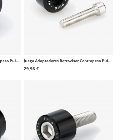
Juego Adaptadores Retrovisor Contrapeso Puig 9871Nx2 Aprilia Shiver 900
Juego Adaptadores Retrovisor Contrapeso Puig 9764Nx2 Indian Scout Bobber
29,98 €