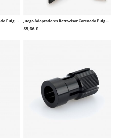
Juego Adaptadores Retrovisor Carenado Puig 9639N+9640N Yamaha YZF-R6
Juego Adaptadores Retrovisor Carenado Puig 3544N+3545N Honda CBR1000RR Fireblade/SP/SP2
55,66 €