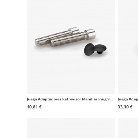
Juego Adaptadores Retrovisor Manillar Puig 9983N+9984N BMW F650/700/750/800/850, R Nine T, G650 GS, K1300 R, R1200/1250GS, S1000
10,81 €
33,30 €