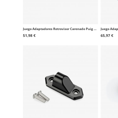
Juego Adaptadores Retrovisor Carenado Puig 20617Nx2 Aprilia RS 660 (21-24)
51,98 €
65,97 €