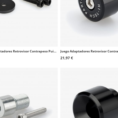
Juego Adaptadores Retrovisor Contrapeso Puig 9427Nx2 Suzuki GSX-S750
21,97 €