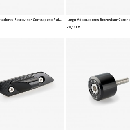
Juego Adaptadores Retrovisor Contrapeso Puig 9582Nx2 Suzuki B-King, GS, Bandit, GSR, GSX, Inazuma, Katana, Gladius, SV, V-Strom
20,99 €