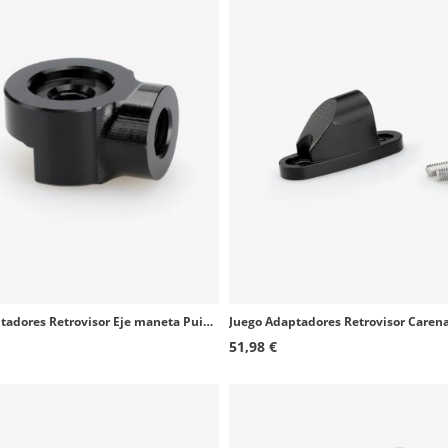
Juego Adaptadores Retrovisor Eje maneta Puig 9532N+9533N BMW R Nine T Racer
51,98 €