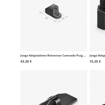
Juego Adaptadores Retrovisor Carenado Puig 9577Nx2 Yamaha XJ6 Diversion, YZF-R1
43,20 €
15,25 €