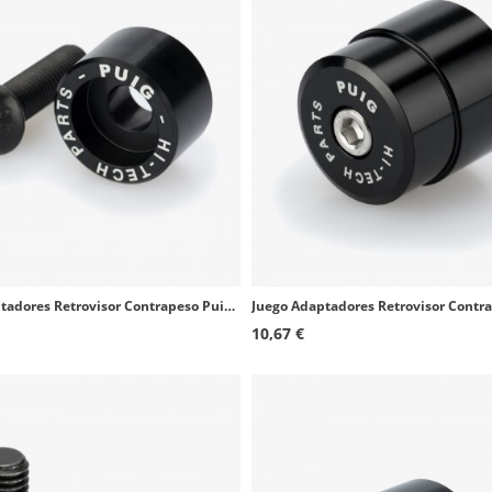
Juego Adaptadores Retrovisor Contrapeso Puig 9990Nx2 BMW R1200 R
10,67 €