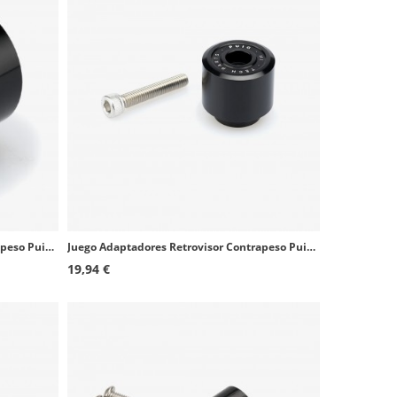
Juego Adaptadores Retrovisor Contrapeso Puig 9500Nx2 Triumph Bonneville, Scrambler, Street Triple
Juego Adaptadores Retrovisor Contrapeso Puig 3800Nx2 Varios modelos de Honda y Yamaha
19,94 €