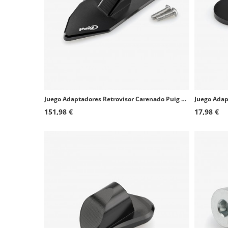
Juego Adaptadores Retrovisor Carenado Puig 22169N+22249N Kymco AK550 Premium (24-25)
151,98 €
17,98 €