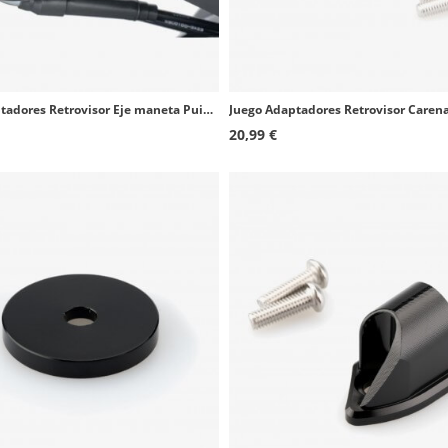
Juego Adaptadores Retrovisor Eje maneta Puig 7517Nx2 Yamaha T-MAX 530
20,99 €