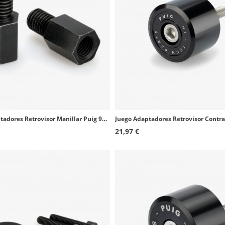
Juego Adaptadores Retrovisor Manillar Puig 9271N+9585N BMW F650/700/750/800/850, R Nine T, G650 GS, K1300 R, R1200/1250GS, S1000
21,97 €