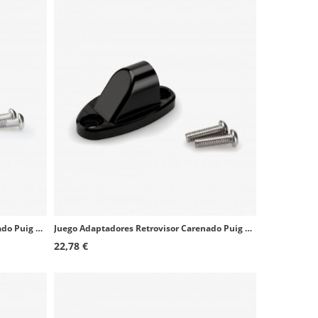
Juego Adaptadores Retrovisor Carenado Puig 20579Nx2 Honda Forza 750 (21-24)
Juego Adaptadores Retrovisor Carenado Puig 3167N+3168N Kawasaki ZX-10R/RR
22,78 €