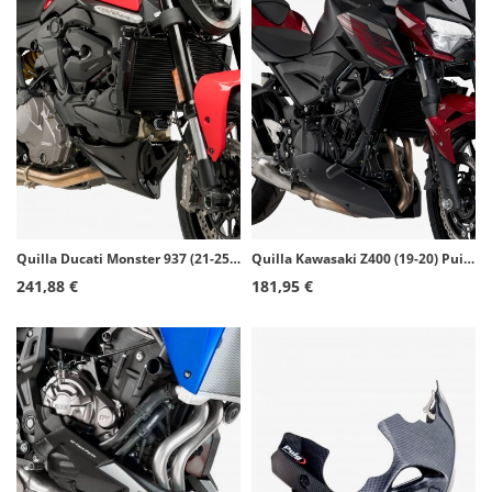
Quilla Ducati Monster 937 (21-25) Puig Negro 20714J
Quilla Kawasaki Z400 (19-20) Puig Símil carbono 3554J
241,88 €
181,95 €