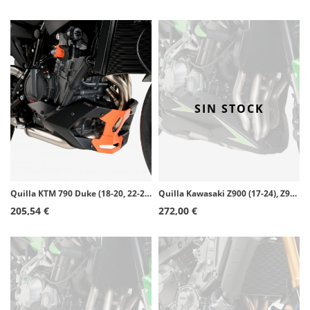
SIN STOCK
Quilla KTM 790 Duke (18-20, 22-24, 26), 890 Duke/GP/R (20-25) Puig Negro 9669J
Quilla Kawasaki Z900 (17-24), Z900SE (22-24) Puig Negro 9703J
205,54 €
272,00 €