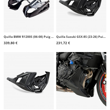
Quilla BMW R1200S (06-08) Puig Negro 4420N
Quilla Suzuki GSX-8S (23-26) Puig Negro mate 21698J
339,80 €
231,72 €