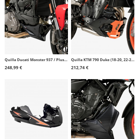
Quilla Ducati Monster 937 / Plus (21-23) Puig Carbono 20714C
Quilla KTM 790 Duke (18-20, 22-24, 26), 890 Duke/GP/R (20-25) Puig Símil carbono 9669C
248,99 €
212,74 €