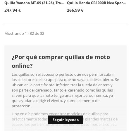
Quilla Yamaha MT-09 (21-26), Tracer 9 (21-26) Puig Negro 20646J
Quilla Honda CB1000R Neo Sports Café / Black Edition (21-25) Puig Carbono 21327C
247,94 €
266,99 €
Mostrando 1 - 32 de 32
¿Por qué comprar quillas de moto
online?
Las quillas son el accesorio perfecto que nos permite cubrir
los colectores del escape para que no vayan al descubierto. Se
ubican en la parte frontal inferior, tras la rueda delantera y
son parte del carenado. Tanto el carenado como las quillas
sirven para que la moto tenga una mejor aerodinámica, ya
que ayudan a dirigir el viento, y como elemento de
protección.
Hoy en día podemos encontrar modelos de quillas para
prácticamente todas las motocicletas. Las grandes marcas de
Seguir leyendo
accesorios para el motorista han ido un paso más allá con su
fabricación y han cubierto también la parte estética. Gracias a