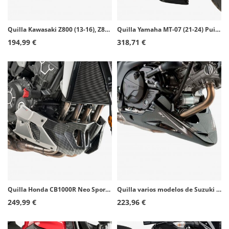
Quilla Kawasaki Z800 (13-16), Z800E (13-16) Puig Negro 6507J
Quilla Yamaha MT-07 (21-24) Puig Símil carbono 20624C
194,99 €
318,71 €
Quilla Honda CB1000R Neo Sports Cafe (18-20) Puig Símil carbono 9746C
Quilla varios modelos de Suzuki Puig Símil carbono 8559C
249,99 €
223,96 €