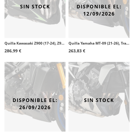
SIN STOCK
DISPONIBLE EL:
12/09/2026
Quilla Kawasaki Z900 (17-24), Z900SE (22-24) Puig Símil carbono 9703C
Quilla Yamaha MT-09 (21-26), Tracer 9 (21-26) Puig Símil carbono 20646C
286,99 €
263,83 €
DISPONIBLE EL:
SIN STOCK
26/09/2026