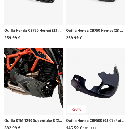
Quilla Honda CB750 Hornet (23-26) Puig Negro 21481N
Quilla Honda CB750 Hornet (23-26) Puig Negro mate 21481J
259,99 €
259,99 €
-20%
Quilla KTM 1290 Superduke R (20-24), 1390 Super Duke R (24-26) Puig Símil carbono 20428C
Quilla Honda CBF500 (04-07) Puig Negro 4000N
382,99 €
145,59 €
181,98 €