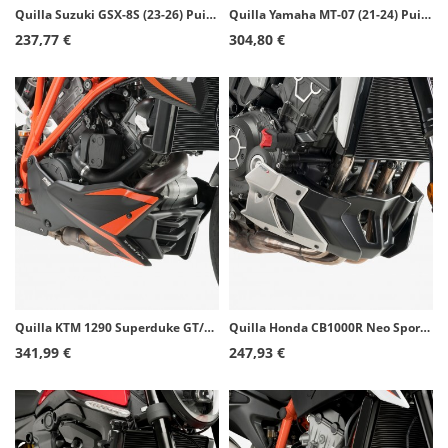
Quilla Suzuki GSX-8S (23-26) Puig Símil carbono 21698C
Quilla Yamaha MT-07 (21-24) Puig Negro 20624J
237,77 €
304,80 €
Quilla KTM 1290 Superduke GT/R (14-25) Puig Negro 21405J
Quilla Honda CB1000R Neo Sports Cafe (18-20) Puig Negro 9746J
341,99 €
247,93 €