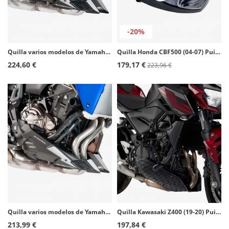
-20%
Quilla varios modelos de Yamaha Puig Símil carbono 7022C
Quilla Honda CBF500 (04-07) Puig Símil carbono 4000C
224,60 €
179,17 €
223,96 €
Quilla varios modelos de Yamaha Puig Negro 7022J
Quilla Kawasaki Z400 (19-20) Puig Símil carbono 3554C
213,99 €
197,84 €