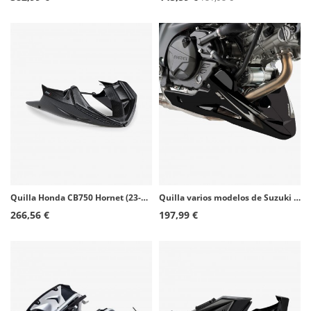
Quilla Honda CB750 Hornet (23-26) Puig Símil carbono 21481C
Quilla varios modelos de Suzuki Puig Negro 8559J
266,56 €
197,99 €