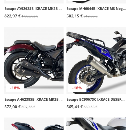
Escape AY9262SB IXRACE MK2B Negro para Yamaha MT-07 FULL SYSTEM WITH CAT. (14-20)
Escape MH6044B IXRACE M8 Negro para Honda CB 750 Hornet (23-24)
822,97 €
502,15 €
1 003,62 €
612,38 €
-18%
-18%
Escape AH6238SB IXRACE MK2B Negro para Honda Rebel CMX 1100 (21-26)
Escape BC9067SC IXRACE DESERT Inoxidable para Yamaha Ténéré 700 / World Raid (19-24)
572,00 €
565,41 €
697,56 €
689,53 €