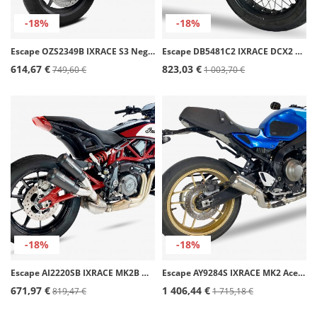
-18%
-18%
Escape OZS2349B IXRACE S3 Negro para Yamaha X-MAX 125 (21-24)
Escape DB5481C2 IXRACE DCX2 para BMW NINE T (23)
614,67 €
823,03 €
749,60 €
1 003,70 €
-18%
-18%
Escape AI2220SB IXRACE MK2B Negro para Indian FTR 1200 S/R (18-20)
Escape AY9284S IXRACE MK2 Acero para Yamaha XSR 900 FULL SYSTEM (21-23)
671,97 €
1 406,44 €
819,47 €
1 715,18 €