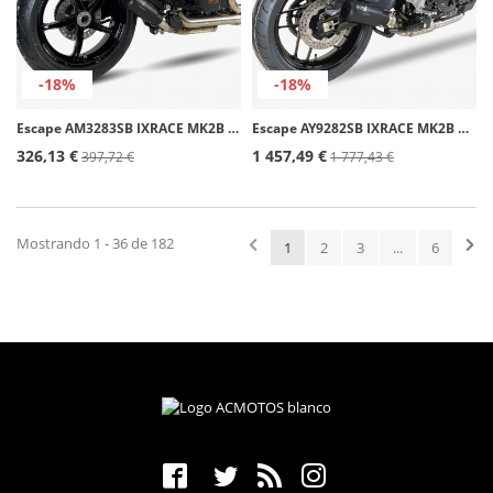
-18%
-18%
Escape AM3283SB IXRACE MK2B Negro para KTM 1290/1390 Super Duke R/EVO (20-26)
Escape AY9282SB IXRACE MK2B Negro para Yamaha Tracer 9 (21-23)
326,13 €
1 457,49 €
397,72 €
1 777,43 €
Mostrando 1 - 36 de 182
1
2
3
...
6