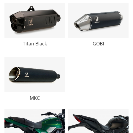
Titan Black
GOBI
MKC