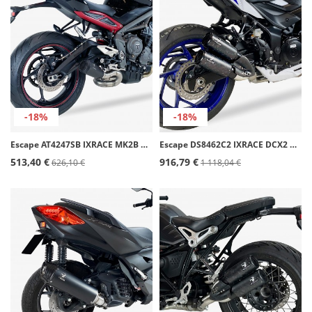
-18%
-18%
Escape AT4247SB IXRACE MK2B Negro para Triumph Street Triple 675 / 765 R (17-20)
Escape DS8462C2 IXRACE DCX2 para Suzuki GSR 750 (11-16), GSX-S 750 (17-20)
513,40 €
916,79 €
626,10 €
1 118,04 €