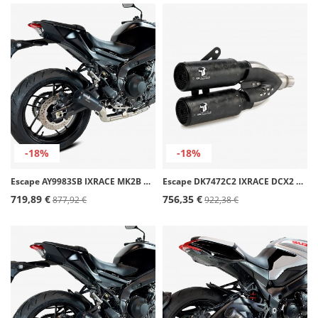
-18%
-18%
Escape AY9983SB IXRACE MK2B Negro para Yamaha MT-09 FULL SYSTEM (21-23)
Escape DK7472C2 IXRACE DCX2 para Kawasaki Z 900/A2 (16-24)
719,89 €
756,35 €
877,92 €
922,38 €