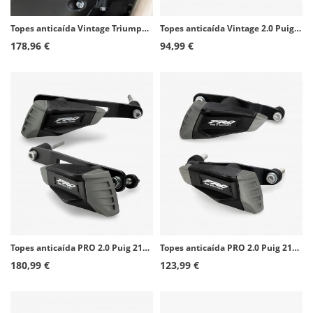
Topes anticaída Vintage Triumph Bonneville de Puig 8588N
Topes anticaída Vintage 2.0 Puig 21458N para Yamaha XSR900 (22-26)
178,96 €
94,99 €
Topes anticaída PRO 2.0 Puig 21543N para Yamaha MT-09/SP, Tracer 900/GT (13-20), XSR900 (16-21)
Topes anticaída PRO 2.0 Puig 21813N para Kawasaki Versys 650 (15-26)
180,99 €
123,99 €