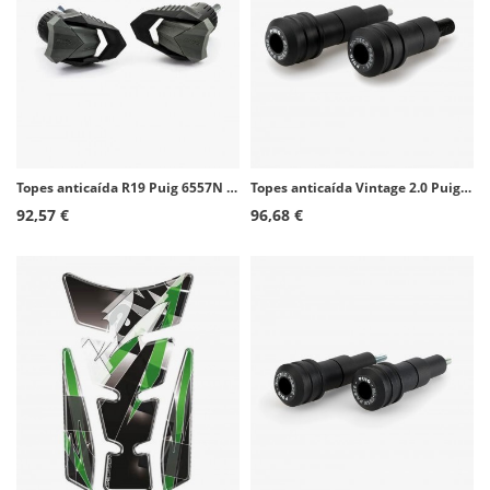
Topes anticaída R19 Puig 6557N para varios modelos de Ducati
Topes anticaída Vintage 2.0 Puig 21467N para Benelli Leoncino 800 (22-26)
92,57 €
96,68 €