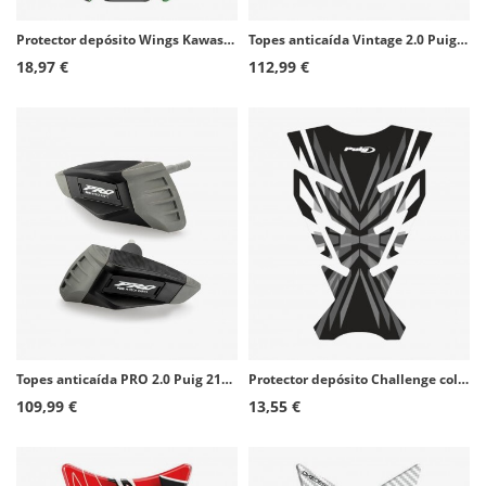
Protector depósito Wings Kawasaki color Negro de Puig 4720N
Topes anticaída Vintage 2.0 Puig 22266N para Husqvarna Svartpilen 801 (24-25), Vitpilen 801 (25-26)
18,97 €
112,99 €
Topes anticaída PRO 2.0 Puig 21837N para Kawasaki ZX-4R/RR Ninja (24-26)
Protector depósito Challenge color Gris de Puig 21752U
109,99 €
13,55 €