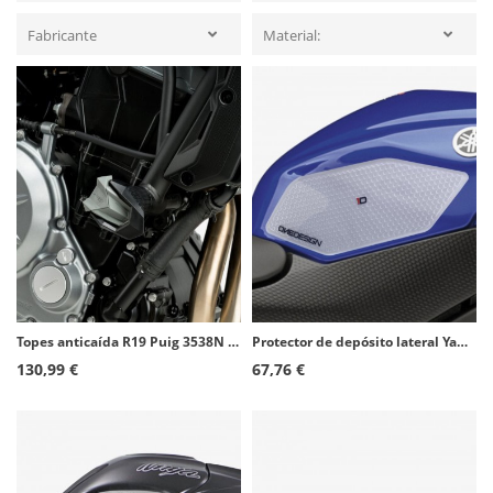
Fabricante
Material:
Topes anticaída R19 Puig 3538N para Kawasaki Ninja 125 (19-26)
Protector de depósito lateral Yamaha YZF-R6 (08-16) color Transparente de Puig 20095W
130,99 €
67,76 €