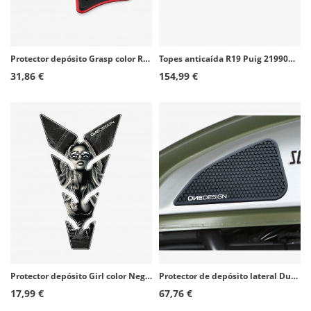
Protector depósito Grasp color Rojo de Puig 21834R
Topes anticaída R19 Puig 21990N para Honda CBR650R (24-26)
31,86 €
154,99 €
Protector depósito Girl color Negro de Puig 21434N
Protector de depósito lateral Ducati Scrambler 1100/Cafe Racer/Classic/Desert Sled/Full Throttle/Icon/Sixty2 color Negro de Puig
17,99 €
67,76 €