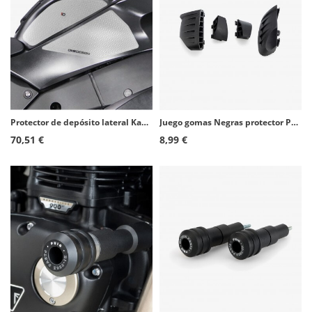
Protector de depósito lateral Kawasaki ZX-10R (12-23), ZX-10R Ninja KRT (16-20), ZX-10R Ninja Performance (16-18) color Transpar
Juego gomas Negras protector PRO 2.0 de Puig 20872N
70,51 €
8,99 €