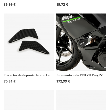
86,99 €
15,72 €
Protector de depósito lateral Honda CRF1000L Africa Twin (16-19), CRF1100L Africa Twin Adventure Sports (20) color Negro de Puig
Topes anticaída PRO 2.0 Puig 22026N para Kawasaki Ninja 500 (24-26)
70,51 €
172,99 €