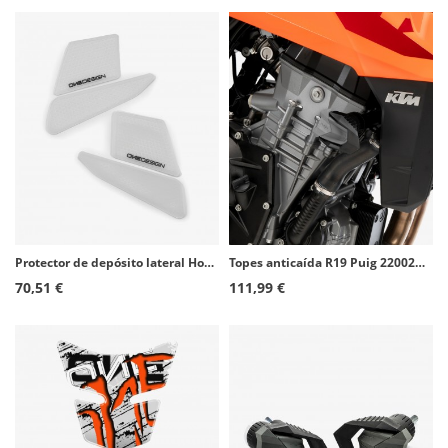
Protector de depósito lateral Honda CB500X (16-23) color Transparente de Puig 21684W
Topes anticaída R19 Puig 22002N para KTM 990 Duke (24-26)
70,51 €
111,99 €