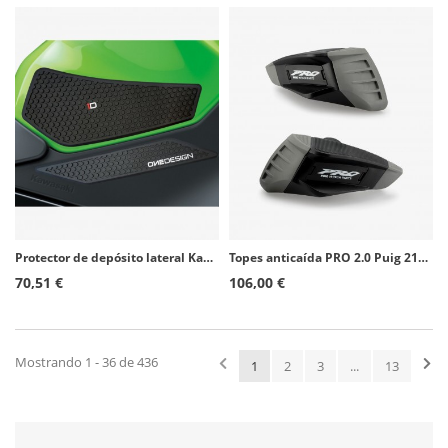
Protector de depósito lateral Kawasaki Ninja 400 (18-20) color Negro de Puig 20076N
Topes anticaída PRO 2.0 Puig 21730N para Yamaha MT-10 (16-26)
70,51 €
106,00 €
Mostrando 1 - 36 de 436
1
2
3
...
13