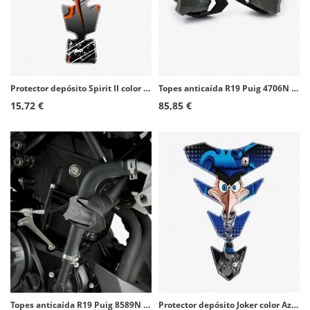
Protector depósito Spirit II color Naranja de Puig 9140T
Topes anticaída R19 Puig 4706N para varios modelos de Aprilia
15,72 €
85,85 €
Topes anticaída R19 Puig 8589N para Yamaha MT-03 (16-26)
Protector depósito Joker color Azul de Puig 6496A