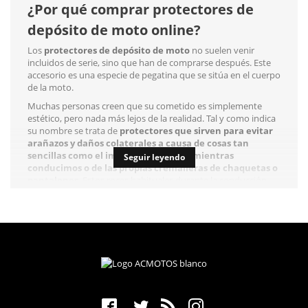
¿Por qué comprar protectores de
depósito de moto online?
Los
protectores de depósito de moto
no suelen venir
incluidos de serie, sino que han de comprarse después. Este
accesorio es una especie de pegatina que se sitúa en el cuerpo
de la moto.
Muchas personas creen que su cometido es simplemente
estético, pero nada más lejos de la realidad. Tal y como indica
su nombre se trata de
protectores que sirven para evitar
arañazos y daños colaterales a causa de cosas tan
sencillas como el impacto de piedras mientras
Seguir leyendo
conducimos o de las propias cremalleras de chaquetas o
pantalones
. Estos roces habituales durante la conducción
pueden llegar a dañar el depósito de la moto. Algo que con los
protectores se evita conservando de ese modo toda su
integridad.
Hoy en día podemos encontrar muchísimas marcas que
ofrecen este producto con características y calidades
diferentes para adecuarse a todos los bolsillos y necesidades.
Qué protectores de depósito de
moto comprar