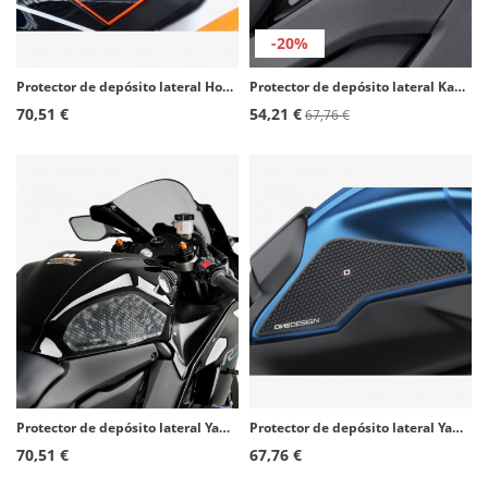
-20%
Protector de depósito lateral Honda CBR1000RR Fireblade (12-16), CBR1000RR Fireblade SP (14-16) color Negro de Puig 20073N
Protector de depósito lateral Kawasaki Versys 1000 (16-23) color Transparente de Puig 20077W
70,51 €
54,21 €
67,76 €
Protector de depósito lateral Yamaha YZF-R7 (22-25) color Transparente de Puig 21300W
Protector de depósito lateral Yamaha MT-09 Tracer (15-17), Tracer 900 (18-20), Tracer 900 GT (18-20) color Negro de Puig 20091N
70,51 €
67,76 €