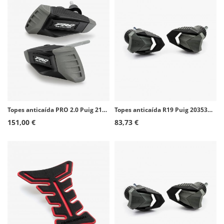
Topes anticaída PRO 2.0 Puig 21372N para Kawasaki Z650 (17-26)
Topes anticaída R19 Puig 20353N para Suzuki GSX-S125 (20-26)
151,00 €
83,73 €