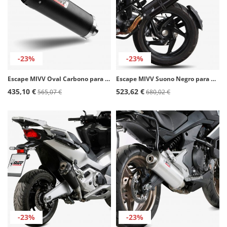
-23%
-23%
Escape MIVV Oval Carbono para Triumph Tiger 800 / XC / XR (11-22) T.011.LEC
Escape MIVV Suono Negro para BMW R 1200 GS (10-12) B.012.L9
435,10 €
523,62 €
565,07 €
680,02 €
-23%
-23%