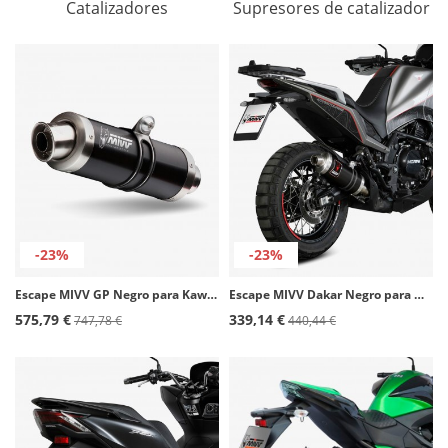
Catalizadores
Supresores de catalizador
-23%
-23%
Escape MIVV GP Negro para Kawasaki Z 1000 (07-09) K.020.LXB
Escape MIVV Dakar Negro para Moto Morini X-CAPE (21-24) MM.001.LDKB
575,79 €
339,14 €
747,78 €
440,44 €