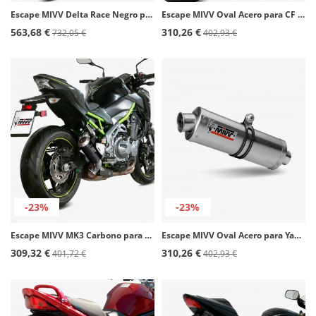
Escape MIVV Delta Race Negro para Honda Forza 750 (21-26) H.080.LDRB
Escape MIVV Oval Acero para CF MOTO 650 MT (21-25) CF.002.LX2
563,68 €
310,26 €
732,05 €
402,93 €
-23%
-23%
Escape MIVV MK3 Carbono para Kawasaki Z 900 (17-26), Z 900 RS (17-25) K.056.LM3C
Escape MIVV Oval Acero para Yamaha FZS 600 Fazer (98-03) Y.002.LX1
309,32 €
310,26 €
401,72 €
402,93 €