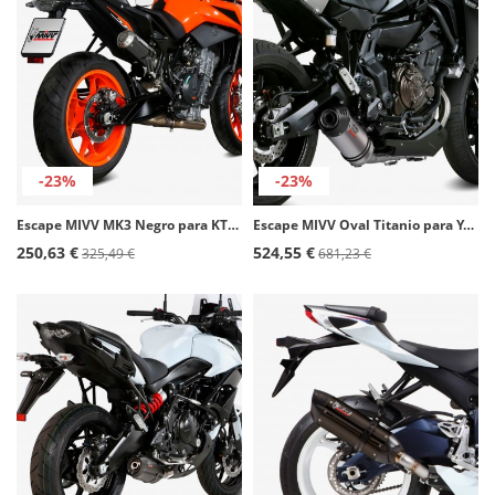
-23%
-23%
Escape MIVV MK3 Negro para KTM 790 Duke (18-26), 890 Duke (20-25) KT.020.SM3B
Escape MIVV Oval Titanio para Yamaha Tracer 700 / 7 / GT (16-25) Y.058.L4C
250,63 €
524,55 €
325,49 €
681,23 €