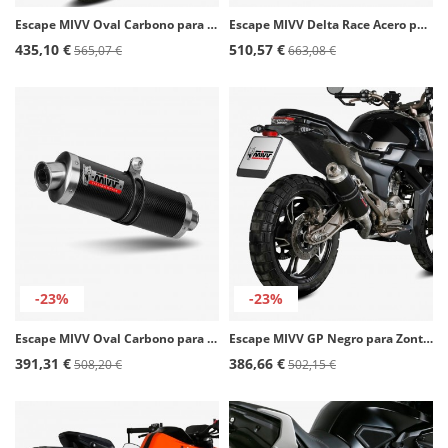
Escape MIVV Oval Carbono para Benelli TRK 502 X (18-25) E.004.LEC
Escape MIVV Delta Race Acero para BMW F 750 GS (18-24), F 850 GS (18-24) B.033.LDRX
435,10 €
510,57 €
565,07 €
663,08 €
-23%
-23%
Escape MIVV Oval Carbono para Yamaha FZ1 / FZ1 Fazer (06-16) Y.023.L3
Escape MIVV GP Negro para Zontes ZT 125 GK / ZT125-G1 Scrambler / ZT125-U (21-24) Z.001.LXB
391,31 €
386,66 €
508,20 €
502,15 €