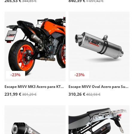
265,53 €
840,39 €
344,85 €
1 091,42 €
-23%
-23%
Escape MIVV MK3 Acero para KTM 790 Duke (18-26), 890 Duke (20-24) KT.020.SM3X
Escape MIVV Oval Acero para Suzuki SV 650 / S / X (03) S.010.LX1
231,99 €
310,26 €
301,29 €
402,93 €