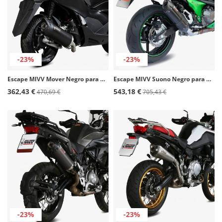
-23%
-23%
Escape MIVV Mover Negro para Honda PCX 125 (21-24) MV.HO.0006.LV
Escape MIVV Suono Negro para Kawasaki Z800 (13-16) K.032.L9
362,43 €
543,18 €
470,69 €
705,43 €
-23%
-23%