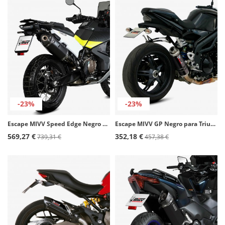
-23%
-23%
Escape MIVV Speed Edge Negro para Husqvarna Norden 901 (22-26) HU.002.LRB
Escape MIVV GP Negro para Triumph Speed Triple (05-06) T.005.LXB
569,27 €
352,18 €
739,31 €
457,38 €