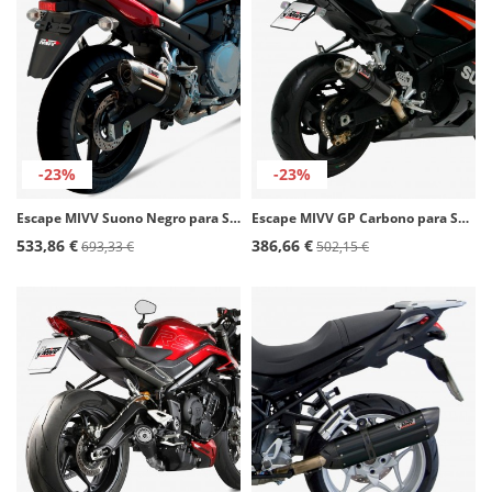
-23%
-23%
Escape MIVV Suono Negro para Suzuki Bandit GSF650 (07-15), GSX650F (07-15) S.030.L9
Escape MIVV GP Carbono para Suzuki GSX-R 750 (04-05), GSX-R600 (04-05) S.014.L2S
533,86 €
386,66 €
693,33 €
502,15 €