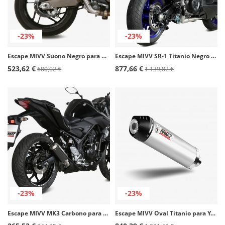
-23%
-23%
Escape MIVV Suono Negro para Ducati Monster 821 (14-17) D.030.L9
Escape MIVV SR-1 Titanio Negro para Yamaha T-MAX 560 (22-25) Y.073.LR1TB
523,62 €
877,66 €
680,02 €
1 139,82 €
-23%
-23%
Escape MIVV MK3 Carbono para Yamaha MT-03 (16-26) Y.055.SM3C
Escape MIVV Oval Titanio para Yamaha Tracer 900 / GT / FJ-09 (21-24) Y.069.L4C