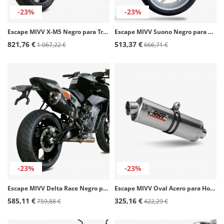
-23%
-23%
Escape MIVV X-M5 Negro para Triumph Street Triple 675 / 765 R/RS (23-24) T.027.SC5B
Escape MIVV Suono Negro para BMW R 1200 R (08-10) B.005.L9
821,76 €
513,37 €
1 067,22 €
666,71 €
-23%
-23%
Escape MIVV Delta Race Negro para KTM 790 Duke (18-26), 890 Duke (20-25) KT.020.LDRB
Escape MIVV Oval Acero para Honda CBR 1000 RR (06-07) UH.032.LX2
585,11 €
325,16 €
759,88 €
422,29 €