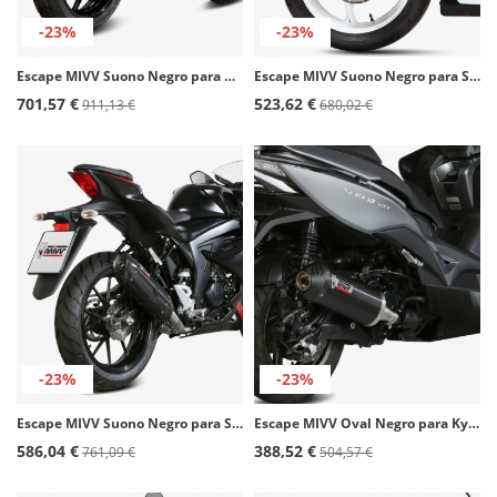
-23%
-23%
Escape MIVV Suono Negro para Kawasaki Versys 650 (15-20) K.041.L9
Escape MIVV Suono Negro para Suzuki GSX-R 750 (11-17), GSX-R600 (11-16) S.036.L9
701,57 €
523,62 €
911,13 €
680,02 €
-23%
-23%
Escape MIVV Suono Negro para Suzuki GSX-R125 (17-21), GSX-S125 (17-21) S.055.L9
Escape MIVV Oval Negro para Kymco Xciting 400I (13-18) O.010.LVC
586,04 €
388,52 €
761,09 €
504,57 €