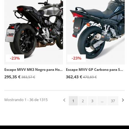
-23%
-23%
Escape MIVV MK3 Negro para Honda CB 1000 R (18-25) H.068.LM3B
Escape MIVV GP Carbono para Suzuki Bandit GSF650 (05-06), GSX650F (05-06) S.017.L2S
295,35 €
362,43 €
383,57 €
470,69 €
Mostrando 1 - 36 de 1315
1
2
3
...
37