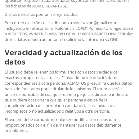
oposición respecto a cuantos datos suyos consten almacenados en
los ficheros de ACM BIKEPARTS SL.
Dichos derechos podrán ser ejercitados:
Por correo electrónico, escribiendo a soldiazivan@gmail.com
incluyendo en el asunto la "Referencia LOPD" Por escrito, dirigiéndose
a ACMOTOS, AV/MERIDIANA, 88 LOCAL 1º 08018 BARCELONA El titular
de los datos deberá adjuntar a la solicitud la fotocopia su DNI.
Veracidad y actualización de los
datos
El usuario debe rellenar los formularios con datos verdaderos,
exactos, completos y actuales. El usuario no introducirá datos
correspondientes a otra persona; ACMOTOS presumirá que los datos
han sido facilitados por el titular de los mismos. El usuario será el
único responsable de cualquier daño o perjuicio, directo o indirecto
que pudiera ocasionar a cualquier persona a causa de la
cumplimentación del formulario con datos falsos, inexactos,
incompletos o no actualizados o relativos a otra persona.
El usuario debe comunicar cualquier modificación en los datos
proporcionados con el fin de mantener sus datos debidamente
actualizados.