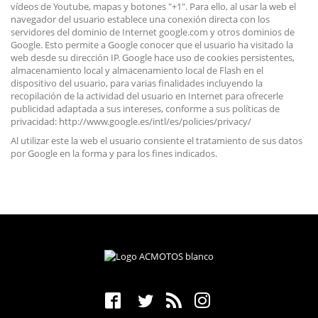
vídeos de Youtube, mapas y botones "+1". Para ello, al usar la web el
navegador del usuario establece una conexión directa con los
servidores del dominio de Internet google.com y otros dominios de
Google. Esto permite a Google conocer que el usuario ha visitado la
web desde su dirección IP. Google hace uso de cookies persistentes,
almacenamiento local y almacenamiento local de Flash en el
dispositivo del usuario, para varias finalidades incluyendo la
recopilación de la actividad del usuario en Internet para ofrecerle
publicidad adaptada a sus intereses, conforme a sus políticas de
privacidad: http://www.google.es/intl/es/policies/privacy/
Al utilizar este la web el usuario consiente el tratamiento de sus datos
por Google en la forma y para los fines indicados.