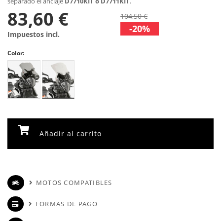
separado el anclaje
D7710KIT o D7711KIT
.
83,60 €
104,50 €
-20%
Impuestos incl.
Color:
Añadir al carrito
MOTOS COMPATIBLES
FORMAS DE PAGO