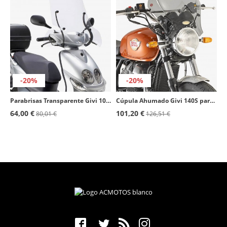
-20%
-20%
Parabrisas Transparente Givi 105A para Varios modelos de Aprilia, Honda, MBK, Peugeot, SYM y Yamaha
Cúpula Ahumado Givi 140S para Varios modelos de Benelli, Brixton, Fantic, Honda, Keeway, Moto Guzzi, Moto Morini, Royal Enfield,
64,00 €
101,20 €
80,01 €
126,51 €