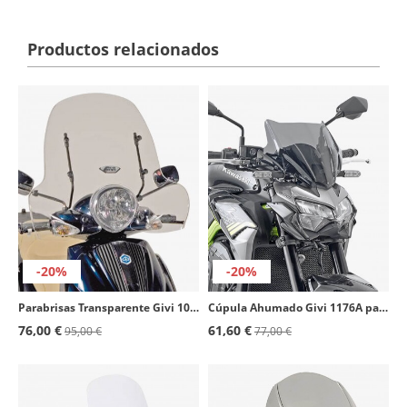
Productos relacionados
-20%
-20%
Parabrisas Transparente Givi 103A para Piaggio Beverly Tourer 125/250/300/400 (08-10)
Cúpula Ahumado Givi 1176A para CFMOTO 650 NK (21-24), Honda CB 500 F (19-23), Kawasaki Z 900 (20-24)
76,00 €
61,60 €
95,00 €
77,00 €