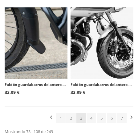
Faldón guardabarros delantero Puig 22499N para Royal Enfield Himalayan 450 (24-26)
Faldón guardabarros delantero Puig 8186N para BMW R NINET (14-24)
33,99 €
33,99 €
1
2
3
4
5
6
7
Mostrando 73 - 108 de 249