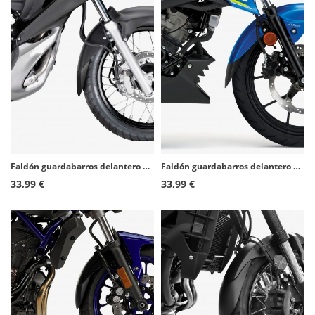
Faldón guardabarros delantero Puig 5802N para Honda XL700V Transalp (08-12)
Faldón guardabarros delantero Puig 9930N para Suzuki GSX-R/S125 (17-26)
33,99 €
33,99 €