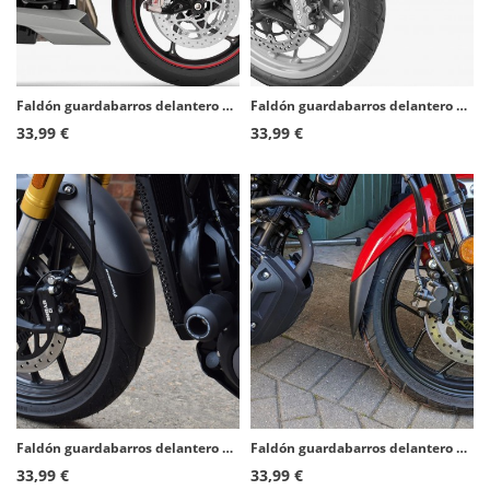
Faldón guardabarros delantero Puig 3898N para Triumph Speed Triple 1050 RS/S (18-20), Street Triple 765 R/RS/S (17-26)
Faldón guardabarros delantero Puig 9816N para varios modelos de Ducati
33,99 €
33,99 €
Faldón guardabarros delantero Puig 22176N para Triumph Speed 400 (24-25)
Faldón guardabarros delantero Puig 21638N para Yamaha XSR 125 (21-26)
33,99 €
33,99 €