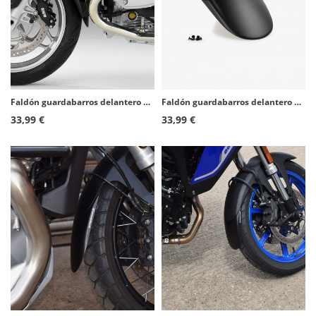
Faldón guardabarros delantero Puig 5661N para BMW R1200R (06-10)
Faldón guardabarros delantero Puig 21137N para Harley Davidson Pan America RA1250 / Special RA1250S/SE/ST (21-26)
33,99 €
33,99 €