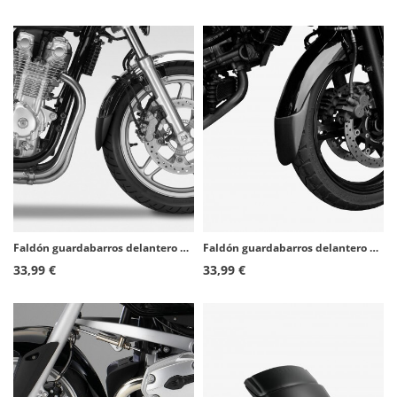
Faldón guardabarros delantero Puig 9820N para Honda CB1100/EX (13-20)
Faldón guardabarros delantero Puig 9933N para Suzuki GSX-R1300 Hayabusa (08-18)
33,99 €
33,99 €