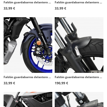
Faldón guardabarros delantero Puig 22231N para Moto Guzzi Stelvio (24-26)
Faldón guardabarros delantero Puig 22177N para Suzuki DL800 V-strom RE (24-25)
33,99 €
33,99 €
Faldón guardabarros delantero Puig 22684N para Yamaha MT-07 (25-26), Tracer 7 (25-26)
Faldón guardabarros delantero Puig 9673N para Kawasaki Vulcan S (15-25)
33,99 €
190,99 €