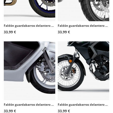
Faldón guardabarros delantero Puig 7565N para Yamaha MT-07 (14-17)
Faldón guardabarros delantero Puig 6417N para Honda Crosstourer (12-20)
33,99 €
33,99 €
Faldón guardabarros delantero Puig 9830N para Suzuki Burgman 650 (02-11)
Faldón guardabarros delantero Puig 9922N para Kawasaki Versys-X 300 (17-20)
33,99 €
33,99 €