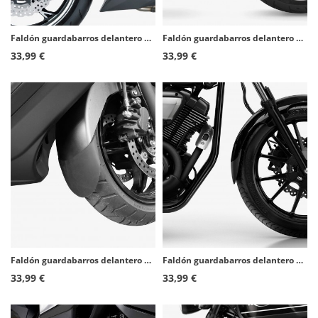
Faldón guardabarros delantero Puig 5782N para Kawasaki Z1000 (10-14)
Faldón guardabarros delantero Puig 21642N para Harley Davidson Low Rider/S/ST, Sport Glide, 883 SuperLow, Forty-Eight
33,99 €
33,99 €
Faldón guardabarros delantero Puig 9831N para Suzuki Burgman 650 (12-21)
Faldón guardabarros delantero Puig 9289N para Yamaha XV950 (13-16)
33,99 €
33,99 €