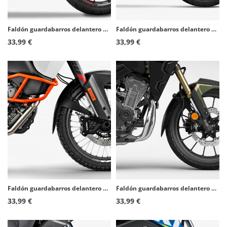
Faldón guardabarros delantero Puig 21254N para Kawasaki Z650RS (22-26)
Faldón guardabarros delantero Puig 5787N para varios modelos de Suzuki
33,99 €
33,99 €
Faldón guardabarros delantero Puig 20475N para KTM 1090/1190 Adventure R, 1290 Super Adventure R
Faldón guardabarros delantero Puig 21255N para Honda CB500X (22-24), NX500 (24-26)
33,99 €
33,99 €