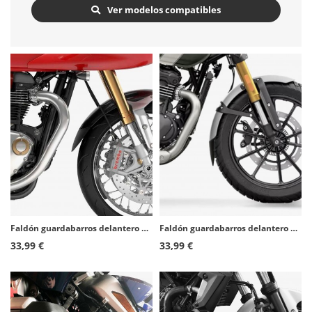
Ver modelos compatibles
Faldón guardabarros delantero Puig 20810N para Triumph Thruxton 1200R/RS (16-25)
Faldón guardabarros delantero Puig 22563N para Triumph Scrambler 400X (24-25)
33,99 €
33,99 €