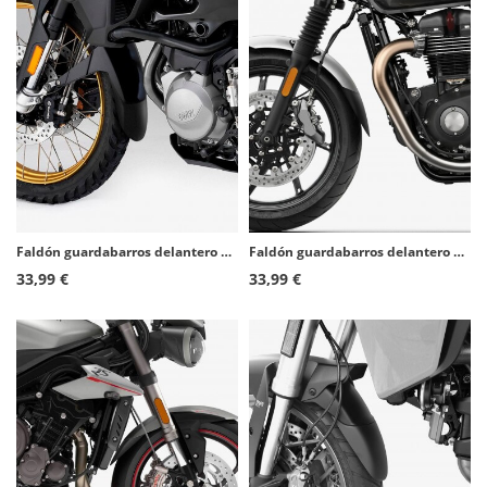
Faldón guardabarros delantero Puig 1942N para BMW F850/900GS + Adventure (18-26)
Faldón guardabarros delantero Puig 21257N para Triumph Speed Twin 1200/900 (22-25)
33,99 €
33,99 €