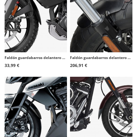
Faldón guardabarros delantero Puig 21168N para KTM 390 Adventure (20-24)
Faldón guardabarros delantero Puig 9739N para Indian Scout Classic (18-20)
33,99 €
206,91 €