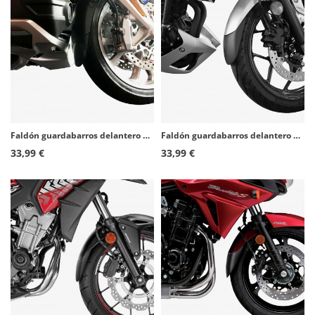
Faldón guardabarros delantero Puig 3900N para Honda GL1800 Gold Wing (18-21, 25-26)
Faldón guardabarros delantero Puig 9182N para Yamaha MT-03 (16-19), YZF-R3 (15-18)
33,99 €
33,99 €