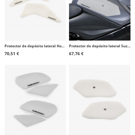
Protector de depósito lateral Honda CRF1000L Africa Twin (16-19), CRF1100L Africa Twin Adventure Sports (20) color Transparente
Protector de depósito lateral Suzuki GSX-S1000 (15-23), GSX-S1000F (15-16, 18-20), GSX-S1000GT (22-23) color Transparente de Pui
70,51 €
67,76 €