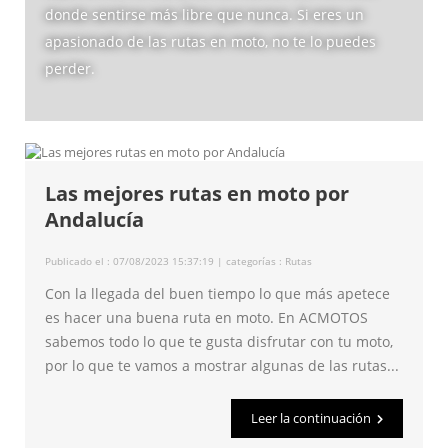
donde sentirse más libre que nunca. Si eres un
apasionado de las rutas en moto, no te lo puedes
perder.
Las mejores rutas en moto por
Andalucía
Publicado el : 07/08/2023 15:37:19 | categorías :
Rutas
Con la llegada del buen tiempo lo que más apetece
es hacer una buena ruta en moto. En ACMOTOS
sabemos todo lo que te gusta disfrutar con tu moto,
por lo que te vamos a mostrar algunas de las rutas...
Leer la continuación