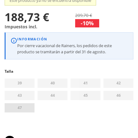
Este producto ya no se encuentra disponible
188,73 €
209,70 €
-10%
Impuestos incl.
INFORMACIÓN
Por cierre vacacional de Rainers, los pedidos de este
producto se tramitarán a partir del 31 de agosto.
Talla
39
40
41
42
43
44
45
46
47