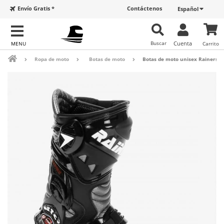
Envío Gratis *
Contáctenos
Español
Buscar
Cuenta
Carrito
Ropa de moto
Botas de moto
Botas de moto unisex Rainers 9