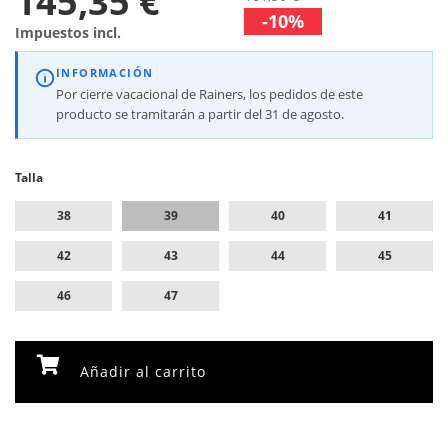
145,35 €
-10%
Impuestos incl.
INFORMACIÓN
Por cierre vacacional de Rainers, los pedidos de este
producto se tramitarán a partir del 31 de agosto.
Talla
38
39
40
41
42
43
44
45
46
47
Añadir al carrito