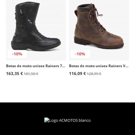
-10%
-10%
Botas de moto unisex Rainers 783 XRS negro
Botas de moto unisex Rainers Verona marrón
163,35 €
116,09 €
181,50 €
128,99 €