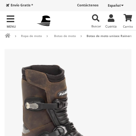
Envío Gratis *
Contáctenos
Español
Buscar
Cuenta
Carrito
Ropa de moto
Botas de moto
Botas de moto unisex Rainers 