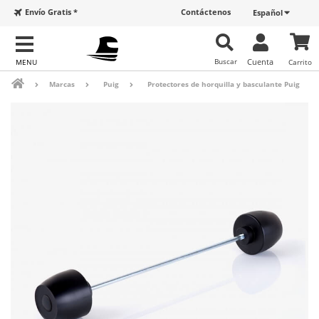
Envío Gratis *
Contáctenos
Español
Buscar
Cuenta
Carrito
Marcas
Puig
Protectores de horquilla y basculante Puig