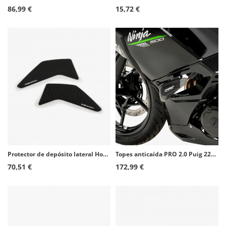
86,99 €
15,72 €
Protector de depósito lateral Honda CRF1000L Africa Twin (16-19), CRF1100L Africa Twin Adventure Sports (20) color Negro de Puig
Topes anticaída PRO 2.0 Puig 22026N para Kawasaki Ninja 500 (24-26)
70,51 €
172,99 €