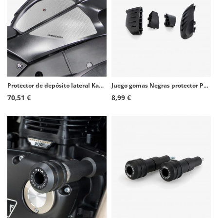
Protector de depósito lateral Kawasaki ZX-10R (12-23), ZX-10R Ninja KRT (16-20), ZX-10R Ninja Performance (16-18) color Transpar
Juego gomas Negras protector PRO 2.0 de Puig 20872N
70,51 €
8,99 €