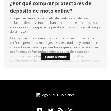
¿Por qué comprar protectores de
depósito de moto online?
Los
protectores de depósito de moto
no suelen venir
incluidos de serie, sino que han de comprarse después. Este
accesorio es una especie de pegatina que se sitúa en el cuerpo
de la moto.
Muchas personas creen que su cometido es simplemente
estético, pero nada más lejos de la realidad. Tal y como indica
su nombre se trata de
protectores que sirven para evitar
arañazos y daños colaterales a causa de cosas tan
sencillas como el impacto de piedras mientras
Seguir leyendo
conducimos o de las propias cremalleras de chaquetas o
pantalones
. Estos roces habituales durante la conducción
pueden llegar a dañar el depósito de la moto. Algo que con los
protectores se evita conservando de ese modo toda su
integridad.
Hoy en día podemos encontrar muchísimas marcas que
ofrecen este producto con características y calidades
diferentes para adecuarse a todos los bolsillos y necesidades.
Qué protectores de depósito de
moto comprar