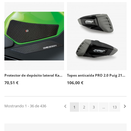
Protector de depósito lateral Kawasaki Ninja 400 (18-20) color Negro de Puig 20076N
Topes anticaída PRO 2.0 Puig 21730N para Yamaha MT-10 (16-26)
70,51 €
106,00 €
Mostrando 1 - 36 de 436
1
2
3
...
13