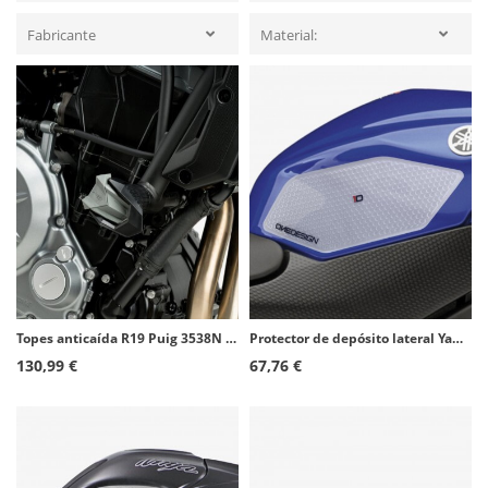
Fabricante
Material:
Topes anticaída R19 Puig 3538N para Kawasaki Ninja 125 (19-26)
Protector de depósito lateral Yamaha YZF-R6 (08-16) color Transparente de Puig 20095W
130,99 €
67,76 €