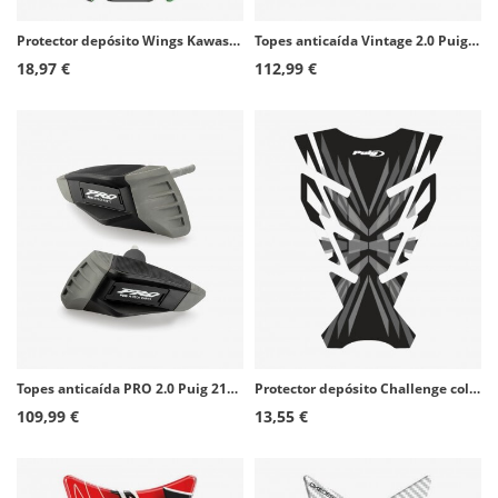
Protector depósito Wings Kawasaki color Negro de Puig 4720N
Topes anticaída Vintage 2.0 Puig 22266N para Husqvarna Svartpilen 801 (24-25), Vitpilen 801 (25-26)
18,97 €
112,99 €
Topes anticaída PRO 2.0 Puig 21837N para Kawasaki ZX-4R/RR Ninja (24-26)
Protector depósito Challenge color Gris de Puig 21752U
109,99 €
13,55 €