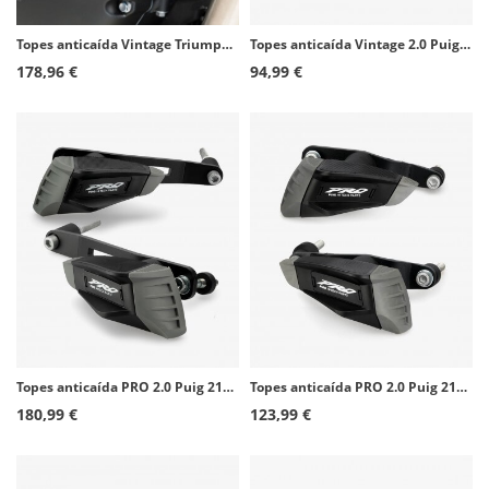
Topes anticaída Vintage Triumph Bonneville de Puig 8588N
Topes anticaída Vintage 2.0 Puig 21458N para Yamaha XSR900 (22-26)
178,96 €
94,99 €
Topes anticaída PRO 2.0 Puig 21543N para Yamaha MT-09/SP, Tracer 900/GT (13-20), XSR900 (16-21)
Topes anticaída PRO 2.0 Puig 21813N para Kawasaki Versys 650 (15-26)
180,99 €
123,99 €