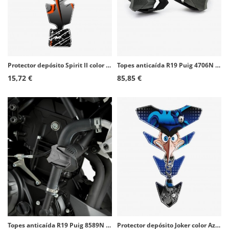
Protector depósito Spirit II color Naranja de Puig 9140T
Topes anticaída R19 Puig 4706N para varios modelos de Aprilia
15,72 €
85,85 €
Topes anticaída R19 Puig 8589N para Yamaha MT-03 (16-26)
Protector depósito Joker color Azul de Puig 6496A