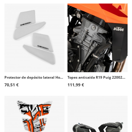
Protector de depósito lateral Honda CB500X (16-23) color Transparente de Puig 21684W
Topes anticaída R19 Puig 22002N para KTM 990 Duke (24-26)
70,51 €
111,99 €