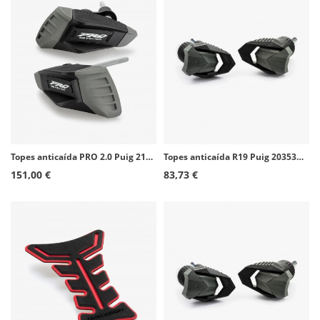
Topes anticaída PRO 2.0 Puig 21372N para Kawasaki Z650 (17-26)
Topes anticaída R19 Puig 20353N para Suzuki GSX-S125 (20-26)
151,00 €
83,73 €