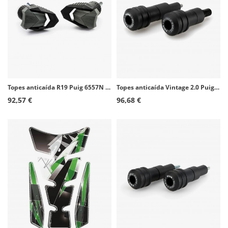
Topes anticaída R19 Puig 6557N para varios modelos de Ducati
Topes anticaída Vintage 2.0 Puig 21467N para Benelli Leoncino 800 (22-26)
92,57 €
96,68 €