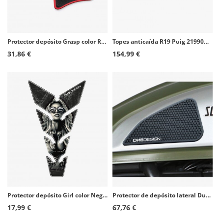
Protector depósito Grasp color Rojo de Puig 21834R
Topes anticaída R19 Puig 21990N para Honda CBR650R (24-26)
31,86 €
154,99 €
Protector depósito Girl color Negro de Puig 21434N
Protector de depósito lateral Ducati Scrambler 1100/Cafe Racer/Classic/Desert Sled/Full Throttle/Icon/Sixty2 color Negro de Puig
17,99 €
67,76 €