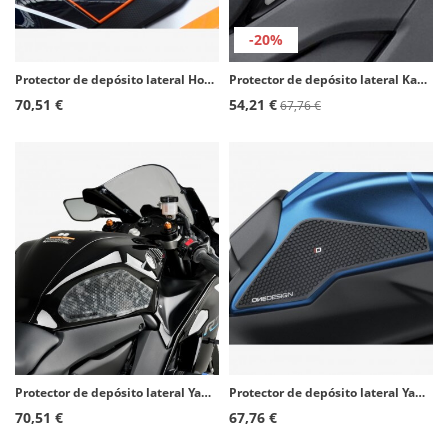
-20%
Protector de depósito lateral Honda CBR1000RR Fireblade (12-16), CBR1000RR Fireblade SP (14-16) color Negro de Puig 20073N
Protector de depósito lateral Kawasaki Versys 1000 (16-23) color Transparente de Puig 20077W
70,51 €
54,21 €
67,76 €
Protector de depósito lateral Yamaha YZF-R7 (22-25) color Transparente de Puig 21300W
Protector de depósito lateral Yamaha MT-09 Tracer (15-17), Tracer 900 (18-20), Tracer 900 GT (18-20) color Negro de Puig 20091N
70,51 €
67,76 €