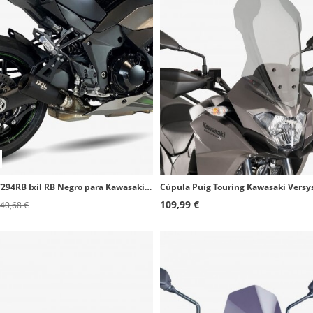
Escape CK7294RB Ixil RB Negro para Kawasaki Ninja 1000 / 1100 SX / SE (20-25)
109,99 €
40,68 €