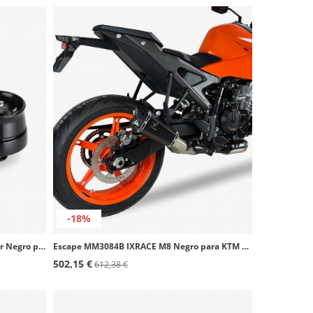
-18%
Contrapesos Speed 21602N Puig color Negro para CFMOTO 650NK (17-26)
Escape MM3084B IXRACE M8 Negro para KTM 990 Duke (24-26), 990 RC R / TRACK (25-26)
502,15 €
612,38 €