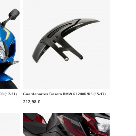
Cúpula Puig R-Racer Suzuki GSX-R1000 (17-21) Negro 3631N
Guardabarros Trasero BMW R1200R/RS (15-17) Símil carbono Puig 7682C
212,98 €