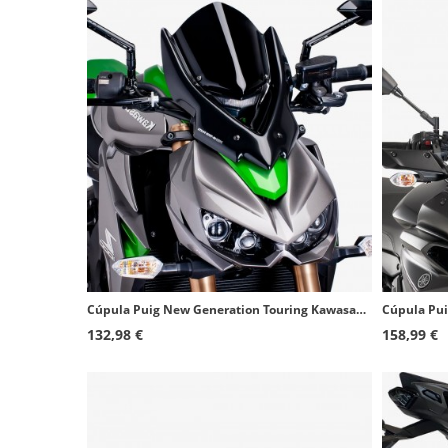
Cúpula Puig New Generation Touring Kawasaki Z1000 (14-20) Negro 7514N
132,98 €
158,99 €