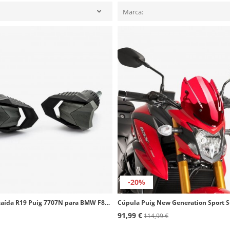
Marca:
-20%
Topes anticaída R19 Puig 7707N para BMW F800R (15-19)
91,99 €
114,99 €