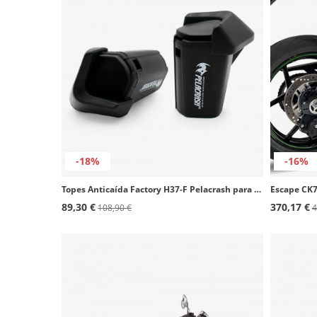
-18%
-16%
Topes Anticaída Factory H37-F Pelacrash para Honda CB 650F/R E-Clutch (24-25)
89,30 €
370,17 €
108,90 €
4