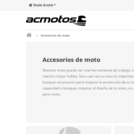
Envío Gratis *
Accesorios de moto
Accesorios de moto
Nuestra moto puede ser una herramienta de trabajo, nu
nuestro mejor hobby. Sea cual sea tu caso es importa
busques accesorios para mejorar la protección de tu m
capacidad o busques mejorar el diseño de tu moto, en
para moto.