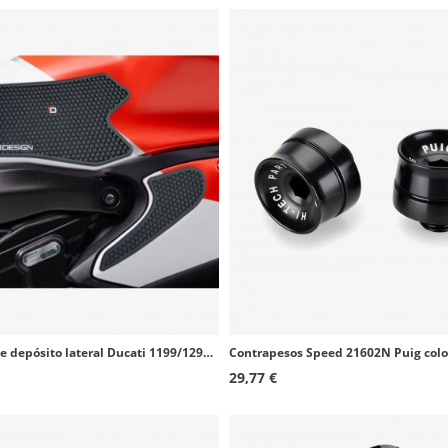
Protector de depósito lateral Ducati 1199/1299/899/959 Panigale (12-19) color Negro de Puig 20066N
29,77 €