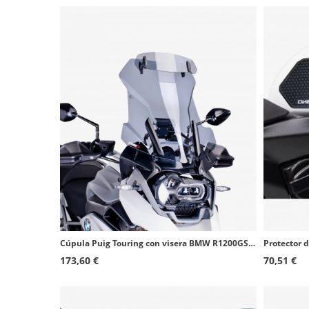
Cúpula Puig Touring con visera BMW R1200GS (13-18), R1250GS (18-24) Ahumado 6504H
173,60 €
70,51 €