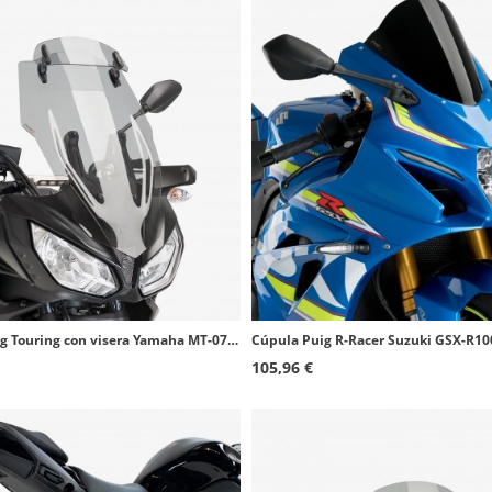
Cúpula Puig Touring con visera Yamaha MT-07 Tracer/700/700 GT (16-19) Ahumado 9213H
105,96 €