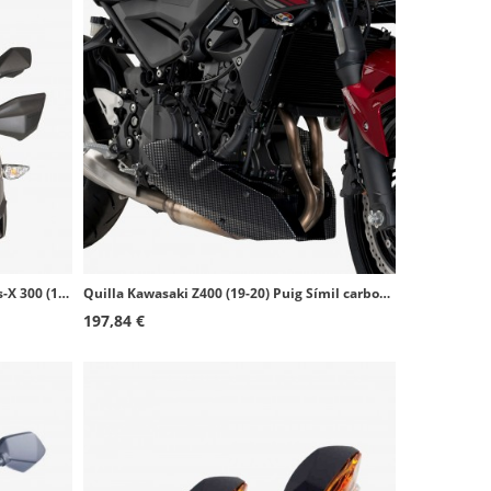
Cúpula Puig Touring Kawasaki Versys-X 300 (17-20) Ahumado 9710H
Quilla Kawasaki Z400 (19-20) Puig Símil carbono 3554C
197,84 €