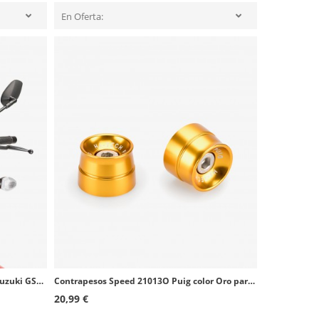
En Oferta:
Cúpula Puig New Generation Sport Suzuki GSX-S750 (17-21) Rojo 9435R
Contrapesos Speed 21013O Puig color Oro para varios modelos de Kawasaki
20,99 €