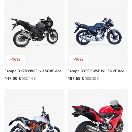
-16%
-16%
Escape OK7039VSE Ixil SOVE Acero para Kawasaki Versys-X 300 (17-21)
Escape OY9003VSE Ixil SOVE Acero para Yamaha YBR 125
447,00 €
487,69 €
532,14 €
580,58 €