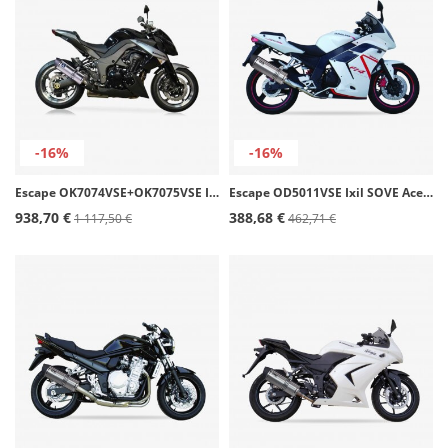
-16%
-16%
Escape OK7074VSE+OK7075VSE Ixil SOVE Acero para Kawasaki Z 1000 - Z 1000 SX (10-20)
Escape OD5011VSE Ixil SOVE Acero para Daelim Roadwin 125
938,70 €
388,68 €
1 117,50 €
462,71 €