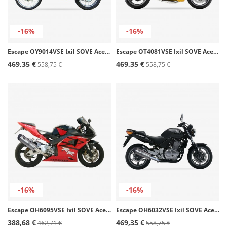
-16%
-16%
Escape OY9014VSE Ixil SOVE Acero para Yamaha WR 125 R - X (09-16)
Escape OT4081VSE Ixil SOVE Acero para Triumph T 955 i Speed Triple - Daytona (98-01)
469,35 €
469,35 €
558,75 €
558,75 €
-16%
-16%
Escape OH6095VSE Ixil SOVE Acero para Honda CBR 900 RR (00-03)
Escape OH6032VSE Ixil SOVE Acero para Honda CBF 500 (04-11)
388,68 €
469,35 €
462,71 €
558,75 €