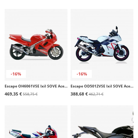
-16%
-16%
Escape OH6061VSE Ixil SOVE Acero para Honda VFR 750 F (94-97)
Escape OD5012VSE Ixil SOVE Acero para Daelim Roadwin 125 / 250 R (07-15)
469,35 €
388,68 €
558,75 €
462,71 €