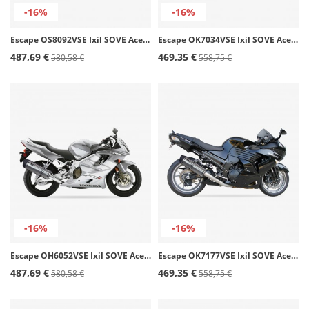
-16%
-16%
Escape OS8092VSE Ixil SOVE Acero para Suzuki GSF / GSX 1250 N Bandit (07-15)
Escape OK7034VSE Ixil SOVE Acero para Kawasaki Ninja 250 R (08-12)
487,69 €
469,35 €
580,58 €
558,75 €
-16%
-16%
Escape OH6052VSE Ixil SOVE Acero para Honda CBR 600 F / Sport (01-07)
Escape OK7177VSE Ixil SOVE Acero para Kawasaki ZZR 1400 (06-07)
487,69 €
469,35 €
580,58 €
558,75 €