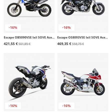
-16%
-16%
Escape OB5090VSE Ixil SOVE Acero para BMW G 650 X-Challenge/Country/Moto (07-09)
Escape OS8093VSE Ixil SOVE Acero para Suzuki GSX 1200 Inazuma (99-03)
421,55 €
469,35 €
501,85 €
558,75 €
-16%
-16%