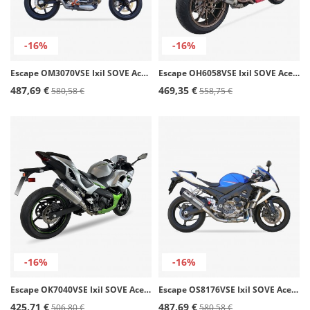
-16%
-16%
Escape OM3070VSE Ixil SOVE Acero para KTM Duke 690
Escape OH6058VSE Ixil SOVE Acero para Honda VFR 800 F / X Crossrunner (14-20)
487,69 €
469,35 €
580,58 €
558,75 €
-16%
-16%
Escape OK7040VSE Ixil SOVE Acero para Kawasaki Ninja 400/500 (18-24), Ninja 7 Hybrid , Z 400/Z 500 (19-24)
Escape OS8176VSE Ixil SOVE Acero para Suzuki GSX 1000 R (07-08)
425,71 €
487,69 €
506,80 €
580,58 €