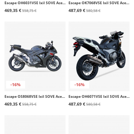
Escape OH6031VSE Ixil SOVE Acero para Honda CB 500 - S (93-04)
Escape OK7068VSE Ixil SOVE Acero para Kawasaki Z 800 (13-16)
469,35 €
487,69 €
558,75 €
580,58 €
-16%
-16%
Escape OS8068VSE Ixil SOVE Acero para Suzuki GSX 600 / 750 R (06-07)
Escape OH6071VSE Ixil SOVE Acero para Honda VFR 1200 X Crosstourer (12-20)
469,35 €
487,69 €
558,75 €
580,58 €