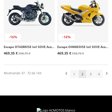
-16%
-16%
Escape OT4388VSE Ixil SOVE Acero para Triumph ST1050 Speed Triple (05-06)
Escape OH6063VSE Ixil SOVE Acero para Honda VFR 800 Fi (98-01)
469,35 €
469,35 €
558,75 €
558,75 €
Mostrando 37 - 72 de 143
1
2
3
4