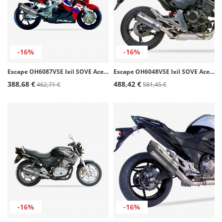
-16%
-16%
Escape OH6087VSE Ixil SOVE Acero para Honda CBR 900 RR (96-97)
Escape OH6048VSE Ixil SOVE Acero para Honda CB / CBR 600 F / S Hornet (07-14)
388,68 €
488,42 €
462,71 €
581,45 €
-16%
-16%