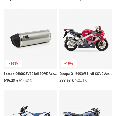
-16%
-16%
Escape OH6025VSE Ixil SOVE Acero para Honda Forza / X-ADV 750 (25)
Escape OH6093VSE Ixil SOVE Acero para Honda CBR 900 RR (98-99)
516,29 €
388,68 €
614,63 €
462,71 €