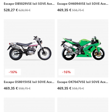
Escape OB5029VSE Ixil SOVE Acero para BMW G 310 R (17-22)
Escape OH6094VSE Ixil SOVE Acero para Honda CB 1300 S - CB 1300 SF (03-14)
528,27 €
469,35 €
628,90 €
558,75 €
-16%
-16%
Escape OS8015VSE Ixil SOVE Acero para Suzuki Van Van 125
Escape OK7047VSE Ixil SOVE Acero para Kawasaki ZX 636 R - RR (03-04)
469,35 €
469,35 €
558,75 €
558,75 €