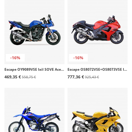
-16%
-16%
Escape OY9089VSE Ixil SOVE Acero para Yamaha FZS 1000 Fazer (00-05)
Escape OS8072VSE+OS8073VSE Ixil SOVE Acero para Suzuki GSX 1300 R Hayabusa (08-16)
469,35 €
777,36 €
558,75 €
925,43 €