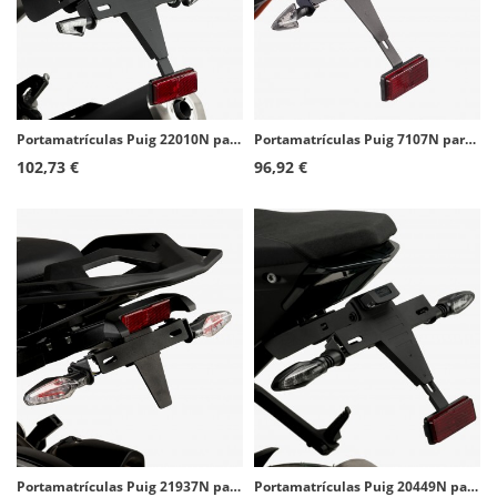
Portamatrículas Puig 22010N para Kawasaki Ninja 500, Z500 (24-26)
Portamatrículas Puig 7107N para KTM RC125/390 (14-21)
102,73 €
96,92 €
Portamatrículas Puig 21937N para BMW R1300GS (23-26)
Portamatrículas Puig 20449N para KTM 1290 Superduke R / R EVO / RR (20-24)