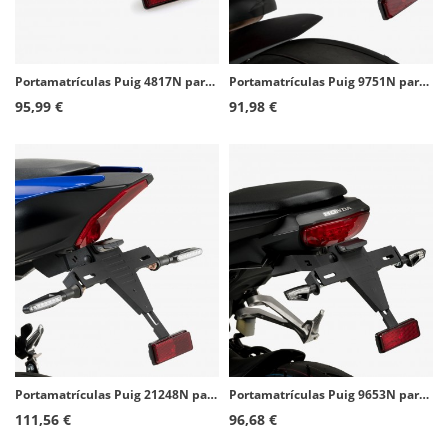
Portamatrículas Puig 4817N para Suzuki GSX-R1300 Hayabusa (08-12)
Portamatrículas Puig 9751N para varios modelos de Ducati
95,99 €
91,98 €
Portamatrículas Puig 21248N para Yamaha YZF-R7 (22-25)
Portamatrículas Puig 9653N para Honda CB125/300R Neo Sports Cafe (18-26)
111,56 €
96,68 €