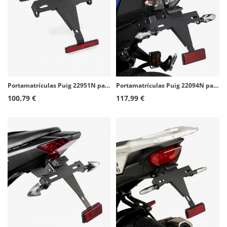
Portamatrículas Puig 22951N para Zontes 125U (24-26), 125U1 (25-26)
Portamatrículas Puig 22094N para Yamaha MT-09 (24-26)
100,79 €
117,99 €