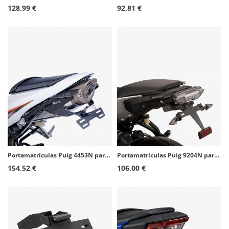
128,99 €
92,81 €
Portamatrículas Puig 4453N para Honda CBR600RR (07-12)
Portamatrículas Puig 9204N para Yamaha MT-07 Tracer (16-17), Tracer 700/7 (18-24)
154,52 €
106,00 €