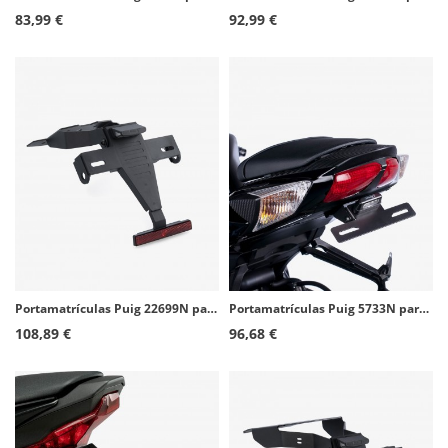
83,99 €
92,99 €
Portamatrículas Puig 22699N para Kove NK 125R (25-26)
Portamatrículas Puig 5733N para Suzuki GSX-R600 (11-16), GSX-R750 (11-16)
108,89 €
96,68 €