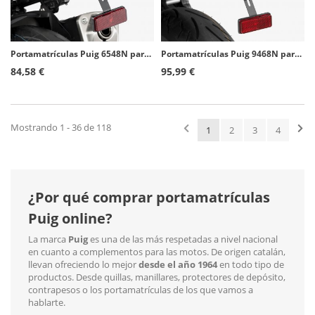
Portamatrículas Puig 6548N para Kawasaki Z800 (13-16), Z800E (13-16)
Portamatrículas Puig 9468N para Yamaha T-MAX 530 (17-19)
84,58 €
95,99 €
Mostrando 1 - 36 de 118
1
2
3
4
¿Por qué comprar portamatrículas
Puig online?
La marca
Puig
es una de las más respetadas a nivel nacional
en cuanto a complementos para las motos. De origen catalán,
llevan ofreciendo lo mejor
desde el año 1964
en todo tipo de
productos. Desde quillas, manillares, protectores de depósito,
contrapesos o los portamatrículas de los que vamos a
hablarte.