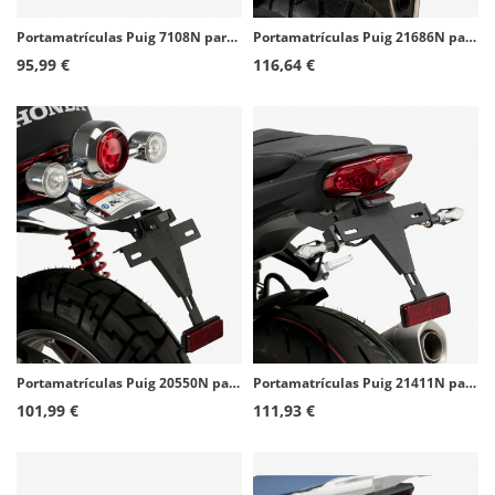
Portamatrículas Puig 7108N para Yamaha MT-07 (14-24)
Portamatrículas Puig 21686N para Honda XL750 Transalp (23-26)
95,99 €
116,64 €
Portamatrículas Puig 20550N para Honda Monkey 125 (18-24)
Portamatrículas Puig 21411N para Yamaha MT-10 (22-26)
101,99 €
111,93 €