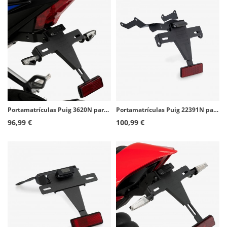
Portamatrículas Puig 3620N para Yamaha YZF-R125 (19-26)
Portamatrículas Puig 22391N para Honda CB1000 Hornet (25-26)
96,99 €
100,99 €