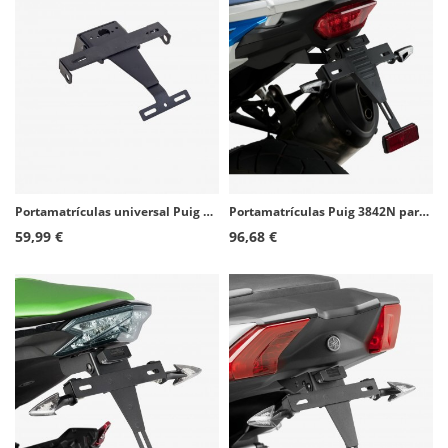
Portamatrículas universal Puig 1539N
Portamatrículas Puig 3842N para Honda CRF1100L Africa Twin (20-26)
59,99 €
96,68 €