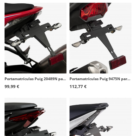
Portamatrículas Puig 20489N para Honda CBR1000RR-R Fireblade (20-25)
Portamatrículas Puig 9475N para Kawasaki Versys-X 300 (17-20)
99,99 €
112,77 €