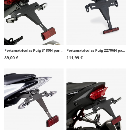
Portamatrículas Puig 3180N para Kawasaki ZX-6R Ninja (17-26)
Portamatrículas Puig 22706N para Yamaha Tracer 7 (25-26)
89,00 €
111,99 €