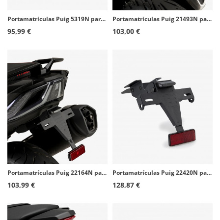
Portamatrículas Puig 5319N para BMW S1000R (14-20), S1000RR (09-18)
Portamatrículas Puig 21493N para Honda CB500/750 Hornet (23-26)
95,99 €
103,00 €
Portamatrículas Puig 22164N para Kymco AK550 Premium (24-26)
Portamatrículas Puig 22420N para Yamaha MT-07 (25-26)
103,99 €
128,87 €