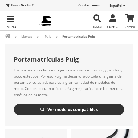
Envío Gratis *
Contáctenos
Español
Buscar
Cuenta
Carrito
Marcas
Puig
Portamatrículas Puig
Portamatrículas Puig
Los portamatrículas de origen suelen ser de plástico, grandes y
poco estéticos. Por eso Puig ha desarrollado toda una gama de
portamatrículas adaptables a gran cantidad de modelos de
moto. Con los portamatrículas Puig mejorarás increíblemente la
estética de tu moto.
Ver modelos compatibles