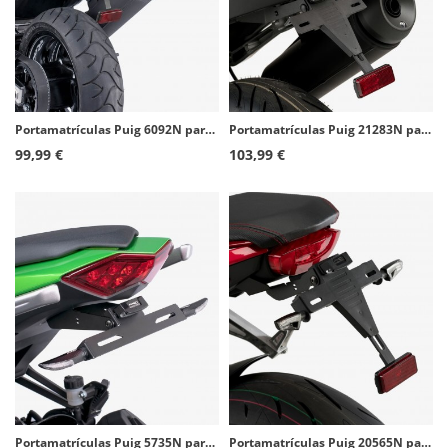
Portamatrículas Puig 6092N para Yamaha T-MAX 530 (12-16)
Portamatrículas Puig 21283N para Yamaha T-MAX 560 (22-26)
99,99 €
103,99 €
Portamatrículas Puig 5735N para Kawasaki Ninja 1000 SX (20-24), Z1000SX (11-19)
Portamatrículas Puig 20565N para Honda CB650R Neo Sports Cafe, CBR650R