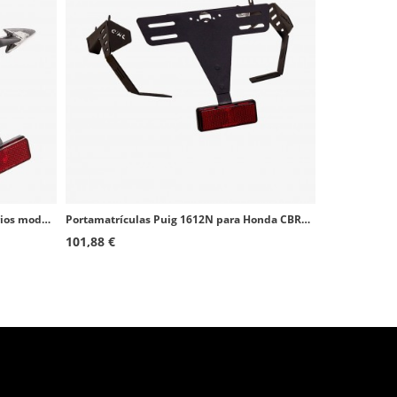
Portamatrículas Puig 6885N para varios modelos de Yamaha
Portamatrículas Puig 1612N para Honda CBR600RR (03-06)
101,88 €