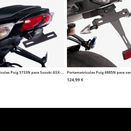
Portamatrículas Puig 5733N para Suzuki GSX-R600 (11-16), GSX-R750 (11-16)
124,99 €