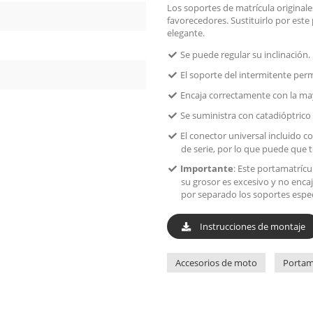
Los soportes de matrícula origina
favorecedores. Sustituirlo por est
elegante.
Se puede regular su inclinación.
El soporte del intermitente perm
Encaja correctamente con la ma
Se suministra con catadióptrico
El conector universal incluido c
de serie, por lo que puede que t
Importante
: Este portamatrícu
su grosor es excesivo y no encaj
por separado los soportes espec
Instrucciones de montaje
Accesorios de moto
Portam