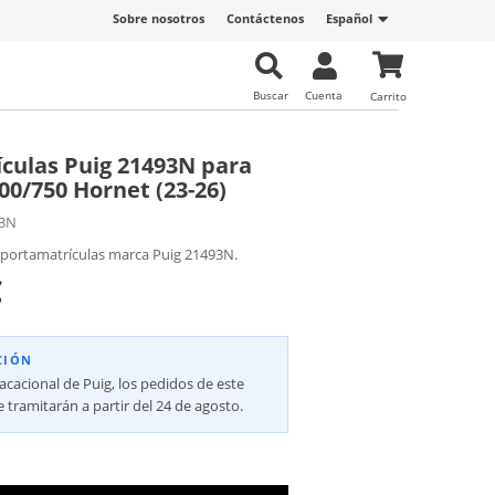
Sobre nosotros
Contáctenos
Español
Buscar
Cuenta
Carrito
culas Puig 21493N para
0/750 Hornet (23-26)
3N
 portamatrículas marca Puig 21493N.
€
CIÓN
vacacional de Puig, los pedidos de este
 tramitarán a partir del 24 de agosto.