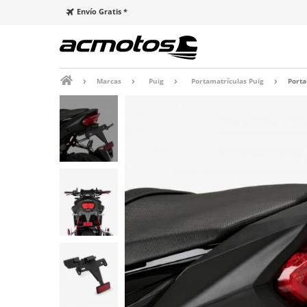
Envío Gratis *
Marcas
Puig
Portamatrículas Puig
Porta