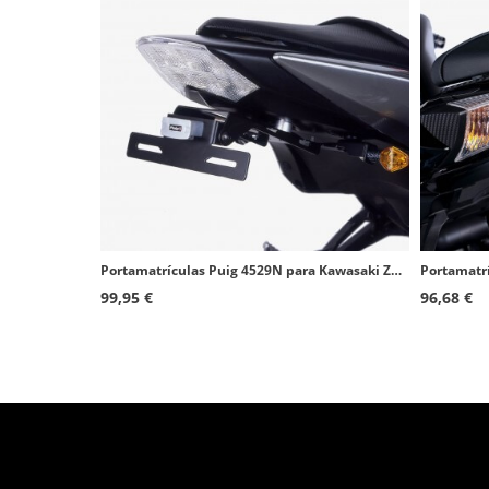
Portamatrículas Puig 4529N para Kawasaki Z1000 (07-09), Z750 (07-12)
99,95 €
96,68 €