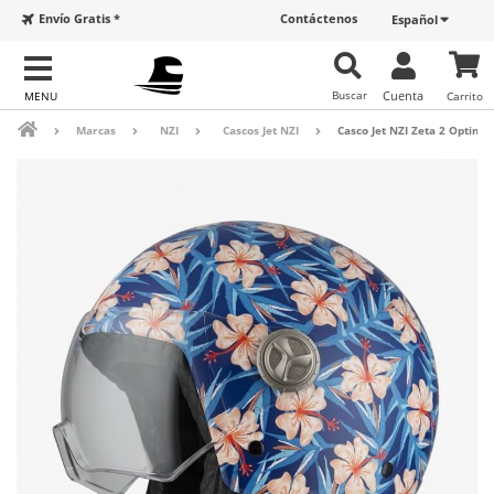
Envío Gratis *
Contáctenos
Español
Buscar
Cuenta
Carrito
Marcas
NZI
Cascos Jet NZI
Casco Jet NZI Zeta 2 Optima