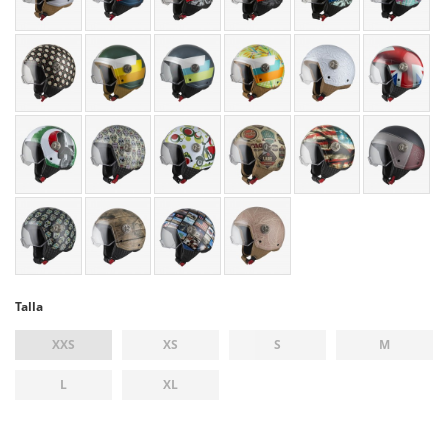
Talla
XXS
XS
S
M
L
XL