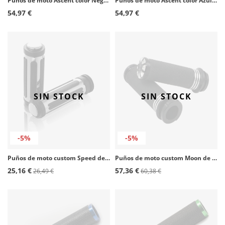
Puños de moto Ascent color Negro de Puig 9190N
Puños de moto Ascent color Azul de Puig 6326A
54,97 €
54,97 €
SIN STOCK
SIN STOCK
-5%
-5%
Puños de moto custom Speed de Customacces
Puños de moto custom Moon de Customacces
25,16 €
57,36 €
26,49 €
60,38 €