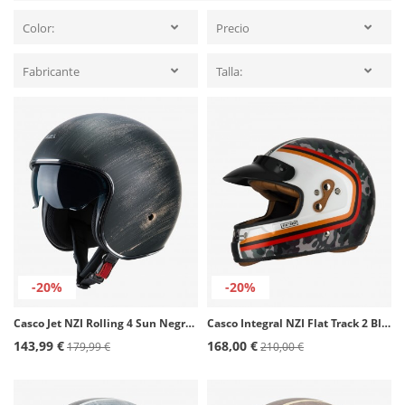
Color:
Precio
Fabricante
Talla:
-20%
-20%
Casco Jet NZI Rolling 4 Sun Negro Óxido Mate
Casco Integral NZI Flat Track 2 Blitz Rojo y naranja mate
143,99 €
168,00 €
179,99 €
210,00 €