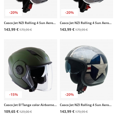
-20%
-20%
Casco Jet NZI Rolling 4 Sun Aeronáutica Italiana
Casco Jet NZI Rolling 4 Sun Aeronáutica Japan
143,99 €
143,99 €
179,99 €
179,99 €
-15%
-20%
Casco Jet El'Tange color Airborne Verde Diseño A mate de Tucano Urbano
Casco Jet NZI Rolling 4 Sun Aeronáutica
109,65 €
143,99 €
129,00 €
179,99 €