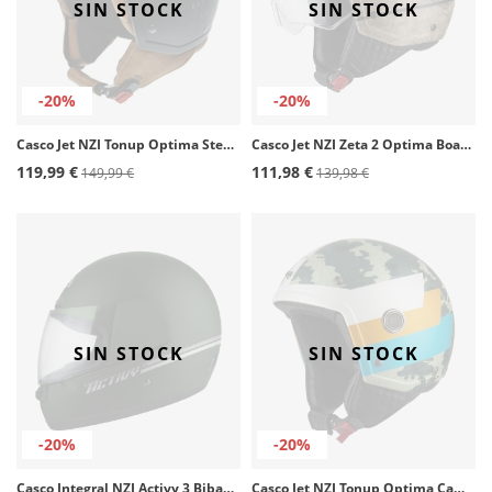
SIN STOCK
SIN STOCK
-20%
-20%
Casco Jet NZI Tonup Optima Steel Wheels Mate
Casco Jet NZI Zeta 2 Optima Board Mate
119,99 €
111,98 €
149,99 €
139,98 €
SIN STOCK
SIN STOCK
-20%
-20%
Casco Integral NZI Activy 3 Biband Green&White Matt
Casco Jet NZI Tonup Optima Camotex Mate