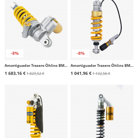
-8%
-8%
Amortiguador Trasero Öhlins BMW S 1000 RR (19-22) BM 568
Amortiguador Trasero Öhlins BMW R 1150 GS (00-03) BM 940
1 683,16 €
1 041,96 €
1 829,52 €
1 132,56 €