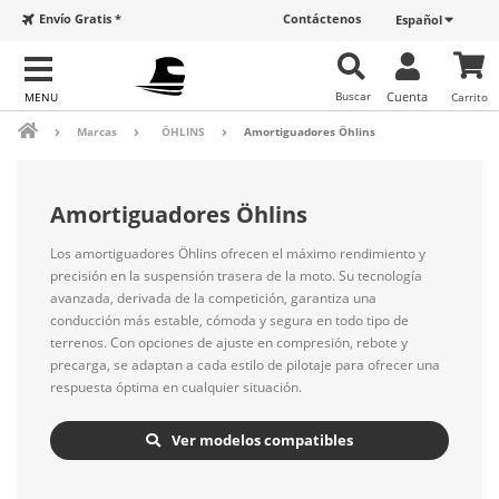
Envío Gratis *
Contáctenos
Español
Buscar
Cuenta
Carrito
Marcas
ÖHLINS
Amortiguadores Öhlins
Amortiguadores Öhlins
Los amortiguadores Öhlins ofrecen el máximo rendimiento y
precisión en la suspensión trasera de la moto. Su tecnología
avanzada, derivada de la competición, garantiza una
conducción más estable, cómoda y segura en todo tipo de
terrenos. Con opciones de ajuste en compresión, rebote y
precarga, se adaptan a cada estilo de pilotaje para ofrecer una
respuesta óptima en cualquier situación.
Ver modelos compatibles