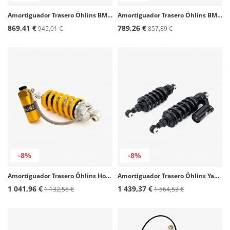
Amortiguador Trasero Öhlins BMW R Nine T Scrambler (21-23), Urban GS (16,21-23), S 1000 R (20) BM 495
Amortiguador Trasero Öhlins BMW R Nine T (14-20) BM 652
869,41 €
789,26 €
945,01 €
857,89 €
-8%
-8%
Amortiguador Trasero Öhlins Honda CRF300 Rally/CRF300L (21-26) HO 213
Amortiguador Trasero Öhlins Yamaha MT-09 (21-25) YA 580
1 041,96 €
1 439,37 €
1 132,56 €
1 564,53 €