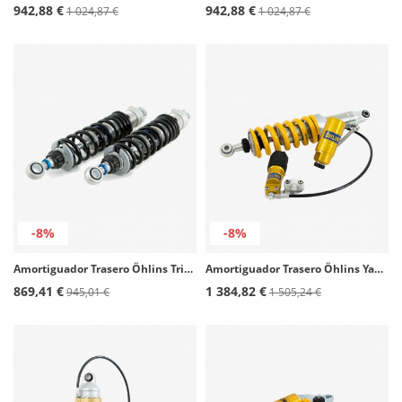
942,88 €
942,88 €
1 024,87 €
1 024,87 €
-8%
-8%
Amortiguador Trasero Öhlins Triumph Bonneville T100/T120 (16-25), Street Cup/Scrambler (17-25) TR 634
Amortiguador Trasero Öhlins Yamaha MT-09 (21-25) YA 569
869,41 €
1 384,82 €
945,01 €
1 505,24 €