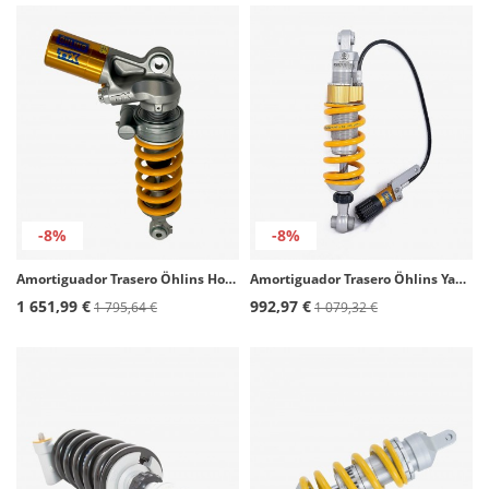
-8%
-8%
Amortiguador Trasero Öhlins Honda NSF 250R (12-26) AG 2506
Amortiguador Trasero Öhlins Yamaha Tracer 900 (21-24) YA 581
1 651,99 €
992,97 €
1 795,64 €
1 079,32 €