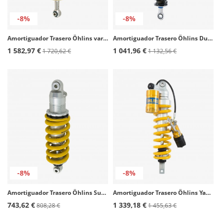
-8%
-8%
Amortiguador Trasero Öhlins varios modelos de BMW y Yamaha BM 146
Amortiguador Trasero Öhlins Ducati Scrambler / Triumph Scrambler 900 / Street Scrambler (06-16) TR 927
1 582,97 €
1 041,96 €
1 720,62 €
1 132,56 €
-8%
-8%
Amortiguador Trasero Öhlins Suzuki GSX-8R/S (23-26), SV 650 S (23-25) SU 481
Amortiguador Trasero Öhlins Yamaha Tenere 700 (25-26), Extreme (23-24), World Raid (22-25) YA 898
743,62 €
1 339,18 €
808,28 €
1 455,63 €