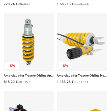
720,24 €
1 683,16 €
782,87 €
1 829,52 €
-8%
-8%
Amortiguador Trasero Öhlins Aprilia Mana 850 (12-16) AG 1302
Amortiguador Trasero Öhlins Honda NC700X (14, 21), NC750X (21-26) AG 2112
818,20 €
1 153,28 €
889,35 €
1 253,56 €