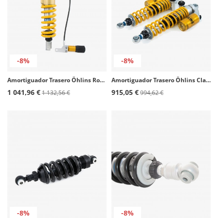
-8%
-8%
Amortiguador Trasero Öhlins Royal Enfield Himalayan 410 (16-25) RE 907
Amortiguador Trasero Öhlins Classic MX CC 718
1 041,96 €
915,05 €
1 132,56 €
994,62 €
-8%
-8%