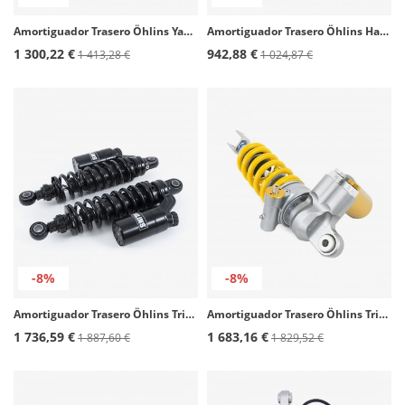
Amortiguador Trasero Öhlins Yamaha Tenere 700 Extreme (23-24) / World Raid (22-25) YA 819
Amortiguador Trasero Öhlins Harley-davidson XL Sportster (04-22) HD 751
1 300,22 €
942,88 €
1 413,28 €
1 024,87 €
-8%
-8%
Amortiguador Trasero Öhlins Triumph Speed Twin (19-24), Thruxton 1200/RS (16-21) TR 965
Amortiguador Trasero Öhlins Triumph Daytona 675 (13-20), Daytona Moto2 765 (13-21) TR 469
1 736,59 €
1 683,16 €
1 887,60 €
1 829,52 €