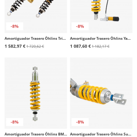
-8%
-8%
Amortiguador Trasero Öhlins Triumph Bonneville T100/T120 (16-25), Street Cup/Scrambler (17-25) TR 624
Amortiguador Trasero Öhlins Yamaha FJ 09 (15-17), MT-09 (13-20), Tracer 900 (15-17), XSR 900 (14-21) YA 534
1 582,97 €
1 087,60 €
1 720,62 €
1 182,17 €
-8%
-8%
Amortiguador Trasero Öhlins BMW R 1200 GS (04-12) BM 044
Amortiguador Trasero Öhlins Suzuki GSX-R 1300 Hayabusa (08-26) SU 026