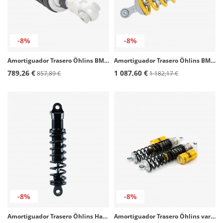
-8%
-8%
Amortiguador Trasero Öhlins BMW R Nine T (21-23), Pure (21-24), Racer (24) BM 654
Amortiguador Trasero Öhlins BMW R Nine T Scrambler/Urban GS (21-24) BM 642
789,26 €
1 087,60 €
857,89 €
1 182,17 €
-8%
-8%
Amortiguador Trasero Öhlins Harley-davidson Touring FLH/FLT (90-22) HD 773
Amortiguador Trasero Öhlins varios modelos de Honda HO 140