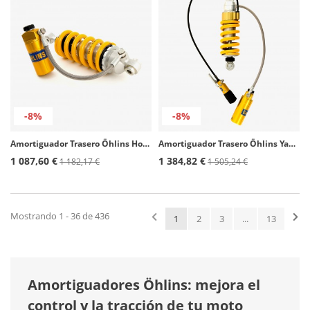
-8%
-8%
Amortiguador Trasero Öhlins Honda CB 500 F (19-21), CB 500 X (19-21) HO 916
Amortiguador Trasero Öhlins Yamaha FJR 1300 (06-14) YA 707
1 087,60 €
1 384,82 €
1 182,17 €
1 505,24 €
Mostrando 1 - 36 de 436
1
2
3
...
13
Amortiguadores Öhlins: mejora el
control y la tracción de tu moto