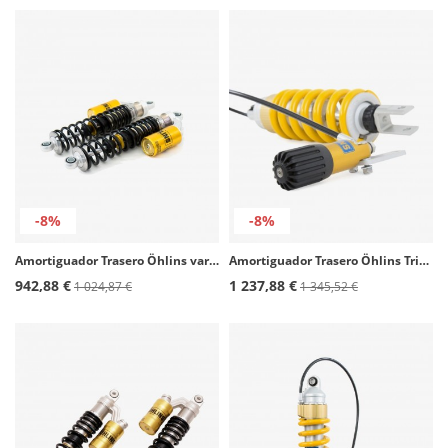
-8%
-8%
Amortiguador Trasero Öhlins varios modelos de Kawasaki KA 143
Amortiguador Trasero Öhlins Triumph Tiger Sport 660 (22-26) AG 2306
942,88 €
1 237,88 €
1 024,87 €
1 345,52 €