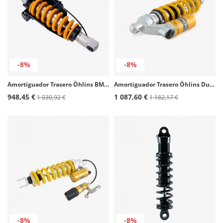
-8%
-8%
Amortiguador Trasero Öhlins BMW R 1200 GS (04-12) AG 1252
Amortiguador Trasero Öhlins Ducati 750 SS/Sport, 900 SL Superlight/SS/Sport (91-02) DU 235
948,45 €
1 087,60 €
1 030,92 €
1 182,17 €
-8%
-8%