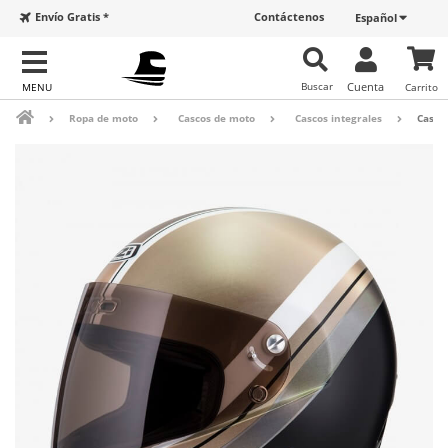
Envío Gratis *
Contáctenos
Español
Buscar
Cuenta
Carrito
Ropa de moto
Cascos de moto
Cascos integrales
Casco 