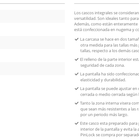
Los cascos integrales se consideran
versatilidad. Son ideales tanto par
Además, como están enteramente cub
está confeccionada en nugema y con
La carcasa se hace en dos tama
otra medida para las tallas más 
tallas, respecto a los demás cas
El relleno de la parte interior 
seguridad de cada zona.
La pantalla ha sido confeccionad
elasticidad y durabilidad.
La pantalla se puede ajustar en
cerrada o medio cerrada según l
Tanto la zona interna visera co
que sean más resistentes a las 
por un periodo más largo.
Este casco esta preparado para 
interior de la pantalla y evita l
PinLock se compra por separad