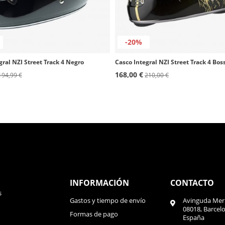
-20%
gral NZI Street Track 4 Negro
Casco Integral NZI Street Track 4 Bos
168,00 €
194,99 €
210,00 €
INFORMACIÓN
CONTACTO
s
Gastos y tiempo de envío
Avinguda Meri
08018, Barcel
Formas de pago
España