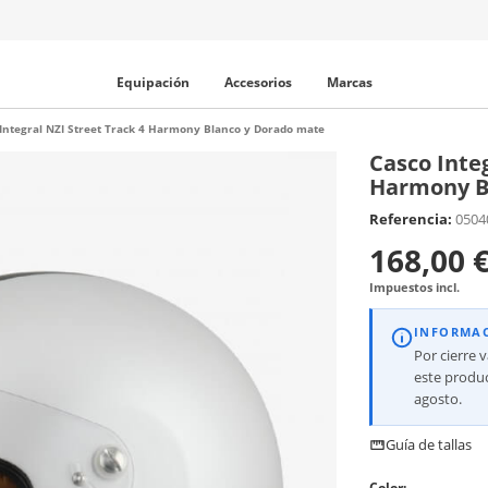
Equipación
Accesorios
Marcas
Integral NZI Street Track 4 Harmony Blanco y Dorado mate
Casco Integ
Harmony B
Referencia:
0504
168,00 
Impuestos incl.
INFORMA
Por cierre 
este produc
agosto.
Guía de tallas
Color: