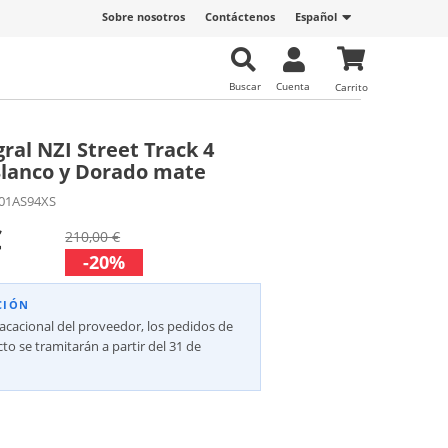
Sobre nosotros
Contáctenos
Español
Buscar
Cuenta
Carrito
ral NZI Street Track 4
lanco y Dorado mate
01AS94XS
€
210,00 €
-20%
CIÓN
vacacional del proveedor, los pedidos de
to se tramitarán a partir del 31 de