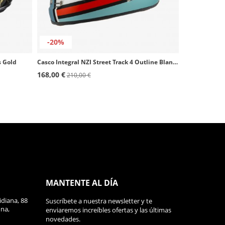
-20%
s Gold
Casco Integral NZI Street Track 4 Outline Blanco y azul mate
168,00 €
210,00 €
MANTENTE AL DÍA
diana, 88
Suscríbete a nuestra newsletter y te
ona,
enviaremos increíbles ofertas y las últimas
novedades.