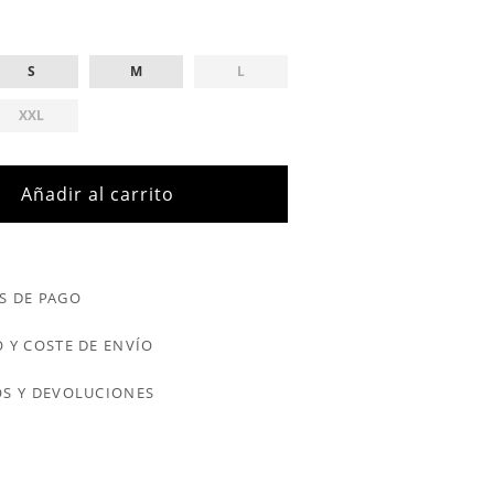
S
M
L
XXL
Añadir al carrito
S DE PAGO
 Y COSTE DE ENVÍO
S Y DEVOLUCIONES