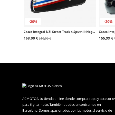
-20%
-20%
Casco Integral NZI Street Track 4 Sputnik Negro mate con bandera de Francia
Casco Inte
168,00 €
155,99 €
210,00 €
ACMOTOS, tu tienda online donde comprar ropa y accesorio
para ti y tu moto. También puedes encontrarnos en
Barcelona. Somos apasionados por las motos al servicio de