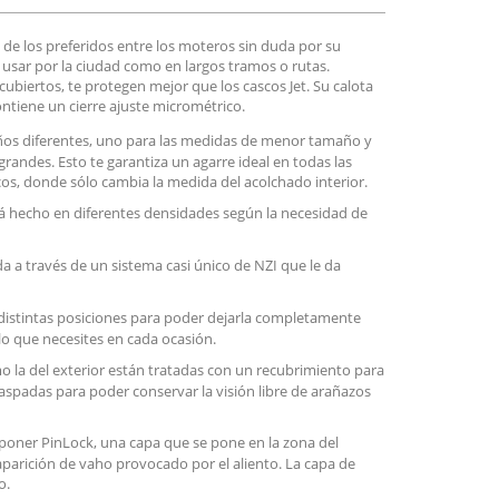
 de los preferidos entre los moteros sin duda por su
a usar por la ciudad como en largos tramos o rutas.
iertos, te protegen mejor que los cascos Jet. Su calota
tiene un cierre ajuste micrométrico.
ños diferentes, uno para las medidas de menor tamaño y
grandes. Esto te garantiza un agarre ideal en todas las
cos, donde sólo cambia la medida del acolchado interior.
está hecho en diferentes densidades según la necesidad de
a a través de un sistema casi único de NZI que le da
 distintas posiciones para poder dejarla completamente
o que necesites en cada ocasión.
mo la del exterior están tratadas con un recubrimiento para
raspadas para poder conservar la visión libre de arañazos
poner PinLock, una capa que se pone en la zona del
a aparición de vaho provocado por el aliento. La capa de
o.