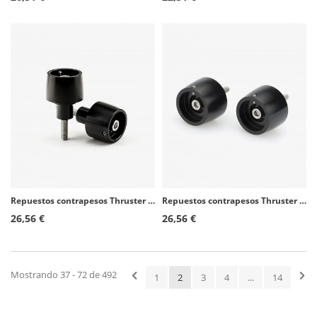
Repuestos contrapesos Thruster Puig para Kawasaki Ninja 1100 SX, Ninja 650, Ninja H2 SX, Versys-X 300, Z650
Repuestos contrapesos Thruster Puig para Aprilia RS125/457/660, Tuono 125/457
26,56 €
26,56 €
Mostrando 37 - 72 de 492
1
2
3
4
...
14