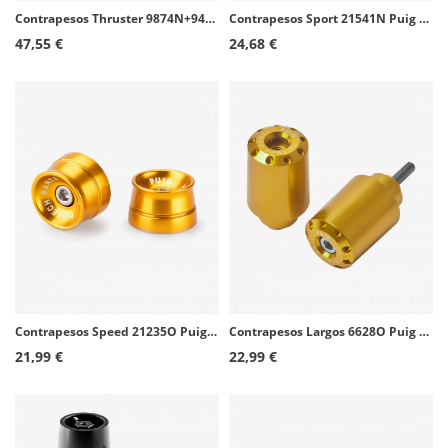
Contrapesos Thruster 9874N+9420T Puig color Naranja para Yamaha R1, R6, R7
Contrapesos Sport 21541N Puig color Negro para Benelli Leoncino 800 (22-26)
47,55 €
24,68 €
Contrapesos Speed 21235O Puig color Oro para Triumph Speed Triple 1200 RR (22-26)
Contrapesos Largos 6628O Puig color Oro para BMW F800GT (13-17)
21,99 €
22,99 €