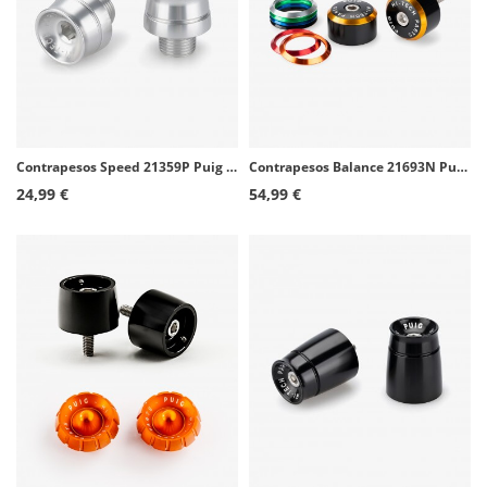
Contrapesos Speed 21359P Puig color Plata para Aprilia RSV4 (21-24), Benelli Leoncino Bobber 400 (26), Ducati Panigale V2 (25-26
Contrapesos Balance 21693N Puig color Negro con aros para varios modelos de Honda, Suzuki y Yamaha
24,99 €
54,99 €