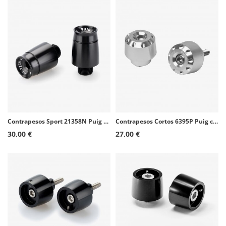
Contrapesos Sport 21358N Puig color Negro para Aprilia RSV4 (21-24), Benelli Leoncino Bobber 400 (26), Ducati Panigale V2 (25-26
Contrapesos Cortos 6395P Puig color Plata para BMW C600 Sport (12-15), C650 GT/Sport (12-23)
30,00 €
27,00 €