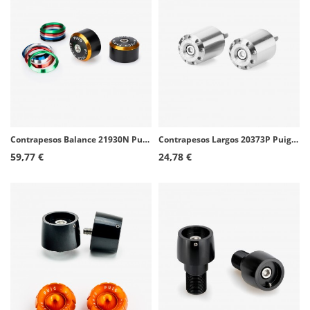
Contrapesos Balance 21930N Puig color Negro con aros para Kawasaki Ninja 1100 SX, Ninja 650, Ninja H2 SX, Versys-X 300, Z650
Contrapesos Largos 20373P Puig color Plata para Honda Forza 125 (21-24), Forza 350 (21-24)
59,77 €
24,78 €