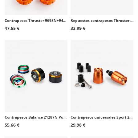
Contrapesos Thruster 9698N+9420T Puig color Naranja para Benelli Leoncino 125/250/500/800
Repuestos contrapesos Thruster Puig para Aprilia Tuono V4 1100 (25-26), Yamaha T-MAX 560 (20-26)
47,55 €
33,99 €
Contrapesos Balance 21287N Puig color Negro con aros para Benelli Leoncino 800 (22-26)
Contrapesos universales Sport 21011T Puig color Naranja
55,66 €
29,98 €