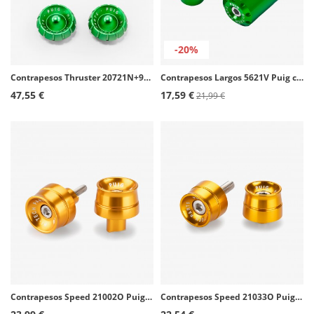
-20%
Contrapesos Thruster 20721N+9420V Puig color Verde para Ducati Monster 937 (21-25)
Contrapesos Largos 5621V Puig color Verde para varios modelos de Yamaha
47,55 €
17,59 €
21,99 €
Contrapesos Speed 21002O Puig color Oro para Kawasaki Ninja 650 (20-26), Ninja 7 Hybrid (24-26), Z650 (20-26)
Contrapesos Speed 21033O Puig color Oro para Yamaha MT-09 Tracer (15-17)