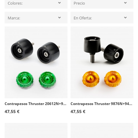
Colores:
Precio
Marca:
En Oferta:
Contrapesos Thruster 20612N+9420V Puig color Verde para Aprilia RS 457/660 (21-25)
Contrapesos Thruster 9876N+9420O Puig color Oro para Yamaha MT-07 Tracer, Tracer 7/700/GT
47,55 €
47,55 €