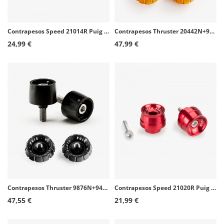
Contrapesos Speed 21014R Puig color Rojo para Kawasaki ZX-10R (04-05), ZX-6R Ninja (07-08)
Contrapesos Thruster 20442N+9420O Puig color Oro para Kawasaki Ninja 650, Z650, Ninja 7 Hybrid
24,99 €
47,99 €
Contrapesos Thruster 9876N+9420N Puig color Negro para Yamaha MT-07 Tracer, Tracer 7/700/GT
Contrapesos Speed 21020R Puig color Rojo para varios modelos de Honda
47,55 €
21,99 €