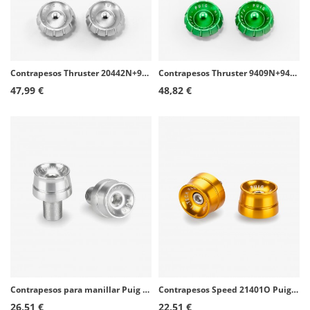
Contrapesos Thruster 20442N+9420P Puig color Plata para Kawasaki Ninja 650, Z650, Ninja 7 Hybrid
Contrapesos Thruster 9409N+9420V Puig color Verde para Kawasaki ER-6, Ninja, Versys, Vulcan S y otros modelos
47,99 €
48,82 €
Contrapesos para manillar Puig Speed 20858P color Plata
Contrapesos Speed 21401O Puig color Oro para Yamaha YZF-R1/R1 Race/R1M (15-26), YZF-R6/R6 Race (17-24), YZF-R7 (22-26)
26,51 €
22,51 €