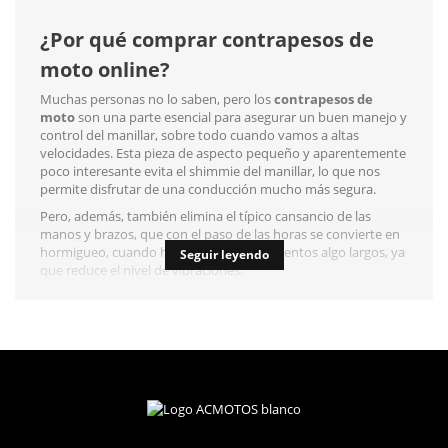
¿Por qué comprar contrapesos de
moto online?
Muchas personas no lo saben, pero los
contrapesos de
moto
son una parte esencial para asegurar un buen manejo y
control del manillar, sobre todo cuando vamos a altas
velocidades. Esta pieza de aspecto pequeño y aparentemente
poco interesante evita el
shimmie
del manillar, lo que nos
permite disfrutar de una conducción mucho más segura.
Pero, además, también elimina el típico cansancio de las
manos y brazos, que con el paso de las horas se convierte en
hormigueo, cuando hacemos desplazamientos algo largos, ya
Seguir leyendo
que reduce el nivel de vibraciones.
¿Por qué cambiar los contrapesos de
moto?
En acmotos somos conscientes de la necesidad de contar con
unos buenos
contrapesos de moto
, y por eso hemos
reunido una
selección impecable con los mejores
modelos del mercado
. Podrás decantarte por modelos
sencillos y discretos u otro mucho más coloridos. Todo