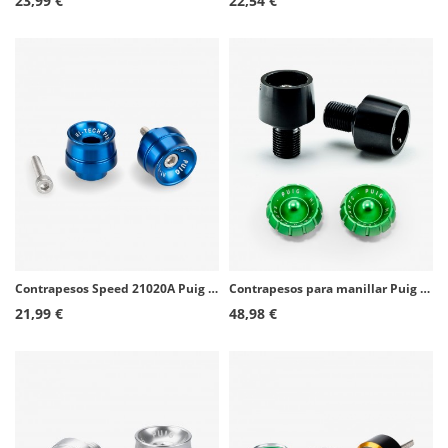
23,99 €
22,54 €
Contrapesos Speed 21020A Puig color Azul para varios modelos de Honda
Contrapesos para manillar Puig Thruster 9594N+9420V color Verde
21,99 €
48,98 €