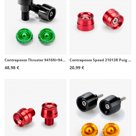
Contrapesos Thruster 9416N+9420V Puig color Verde para Yamaha FZ, MT, TDM, T-MAX, XJ6, XJR, X-MAX, XSR, YZF
Contrapesos Speed 21013R Puig color Rojo para varios modelos de Kawasaki
48,98 €
20,99 €