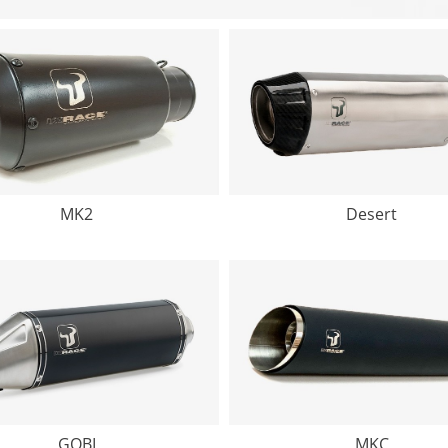
MK2
Desert
GOBI
MKC