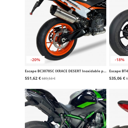
-20%
-18%
Escape BC3078SC IXRACE DESERT Inoxidable para KTM 790/890 Adventure (19-26), 890 SM T (23-26)
551,62 €
535,06 €
689,53 €
6