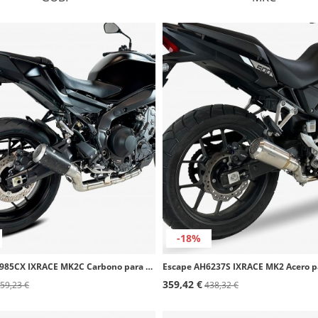
-18%
Escape AY9985CX IXRACE MK2C Carbono para Yamaha MT-09 (24-26)
359,42 €
59,23 €
438,32 €