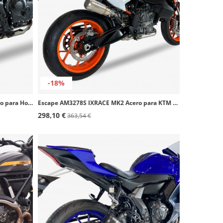
-18%
Escape AH6239SB IXRACE MK2B Negro para Honda XL Transalp 750 (23-24)
Escape AM3278S IXRACE MK2 Acero para KTM 790 Adventure (19-20), 890 Adventure (20)
298,10 €
363,54 €