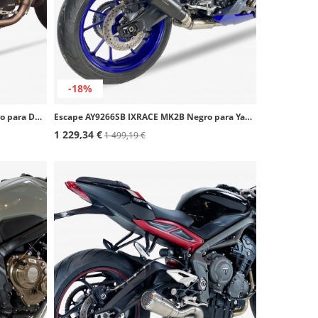
-18%
Escape AD5250SB IXRACE MK2B Negro para Ducati Scrambler 800 -23
Escape AY9266SB IXRACE MK2B Negro para Yamaha YZF 700 R7 (21-26)
1 229,34 €
1 499,19 €