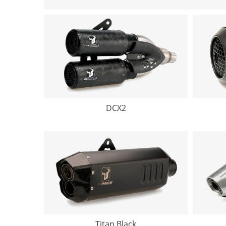
DCX2
Titan Black