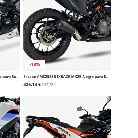
-18%
Escape AS8262SB IXRACE MK2B Negro para Suzuki GSR 750 (11-16), GSX-S 750 (17-20)
Escape AM3258SB IXRACE MK2B Negro para KTM 390 Adventure (20-24)
326,13 €
397,72 €