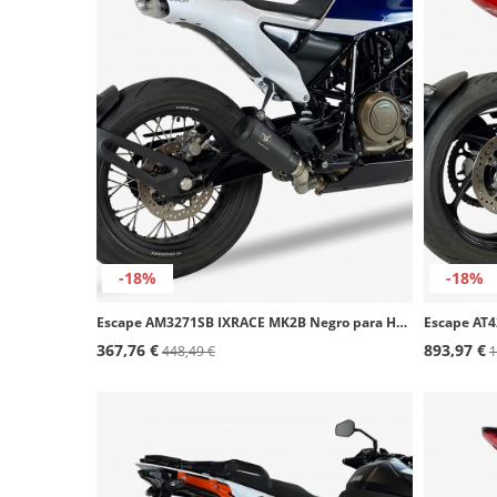
-18%
-18%
Escape AM3271SB IXRACE MK2B Negro para Husqvarna Svartpilen/Vitpilen 701 (20-22)
367,76 €
893,97 €
448,49 €
1