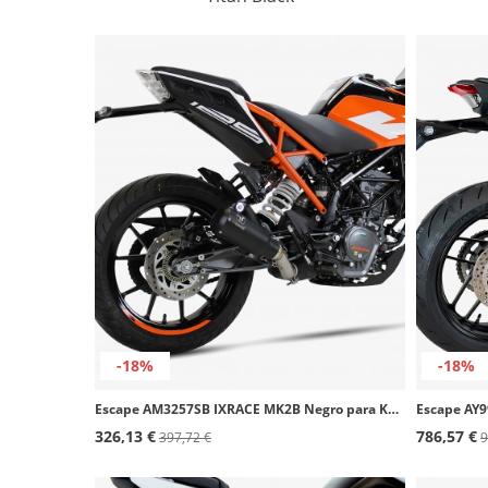
-18%
-18%
Escape AM3257SB IXRACE MK2B Negro para KTM Duke 125/390, RC 125/390 (17-20)
326,13 €
786,57 €
397,72 €
9