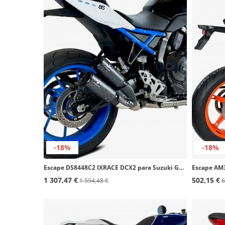
-18%
-18%
Escape DS8448C2 IXRACE DCX2 para Suzuki GSX-8R/S (23-26), GSX-8T/TT (25-26)
1 307,47 €
502,15 €
1 594,48 €
6