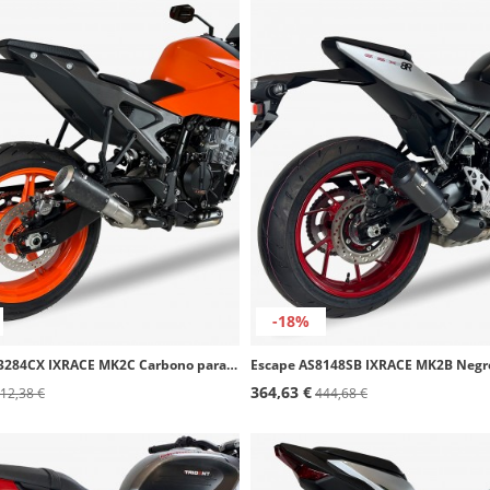
-18%
Escape AM3284CX IXRACE MK2C Carbono para KTM 990 Duke (24-26), 990 RC R / TRACK (25-26)
364,63 €
12,38 €
444,68 €