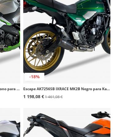
-18%
Escape AK7240CX IXRACE MK2C Carbono para Kawasaki Ninja 500 / SE (24-26), Z 500 / SE (24-26)
Escape AK7256SB IXRACE MK2B Negro para Kawasaki Ninja 650 / Z 650 (21-22), Z 650 RS (22-23)
1 198,08 €
1 461,08 €