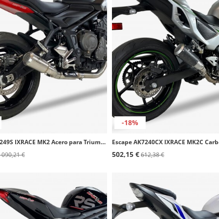
-18%
Escape AT4249S IXRACE MK2 Acero para Triumph Trident 660 21-22
502,15 €
 090,21 €
612,38 €