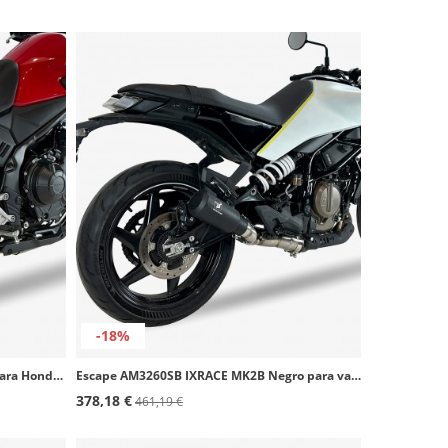
-18%
Escape AH6237S IXRACE MK2 Acero para Honda CB 500 Hornet, CBR 500 R, NX500 (24-26)
Escape AM3260SB IXRACE MK2B Negro para varios modelos de Husqvarna y KTM
378,18 €
461,19 €