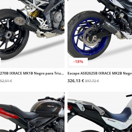
-18%
Escape BT4270B IXRACE MK1B Negro para Triumph Speed Triple 1200 RS / RR (21-24)
326,13 €
52,51 €
397,72 €