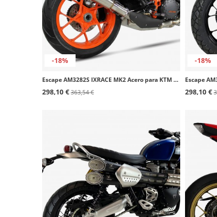
-18%
-18%
Escape AM3282S IXRACE MK2 Acero para KTM 1290 Super Duke GT (16-24) / R (17-19)
298,10 €
298,10 €
363,54 €
3