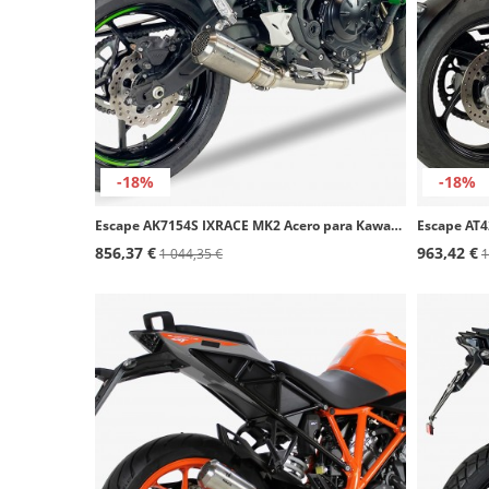
-18%
-18%
Escape AK7154S IXRACE MK2 Acero para Kawasaki Ninja 650 / Z 650 FULL SYSTEM (20)
856,37 €
963,42 €
1 044,35 €
1