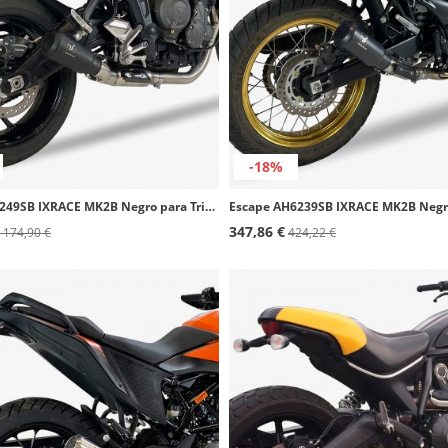
-18%
Escape AT4249SB IXRACE MK2B Negro para Triumph Trident 660 FULL SYSTEM (21-26)
347,86 €
 174,90 €
424,22 €