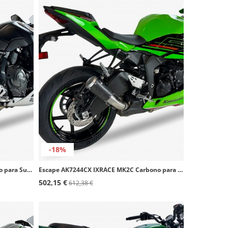
-18%
Escape AS8148SB IXRACE MK2B Negro para Suzuki GSX-8R/S (23-26), GSX-8T/TT (25-26)
Escape AK7244CX IXRACE MK2C Carbono para Kawasaki ZX-6 R (24-26)
502,15 €
612,38 €