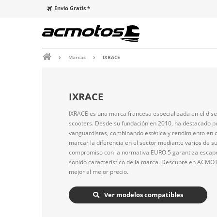
Envío Gratis *
Marcas
IXRACE
IXRACE
IXRACE es una marca francesa especializada en el dise
scooters. Desde su fundación en 2010, ha destacado po
vanguardistas, combinando estética y rendimiento en 
marcar la diferencia en el sector mediante varios de 
compromiso con la normativa EURO 5 garantiza escapes
sonido característico de la marca. Descubre en ACMO
mejor al mejor precio.
Ver modelos compatibles