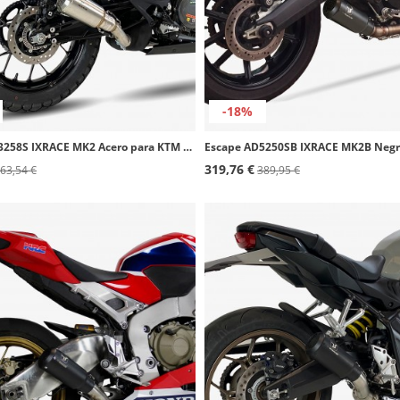
-18%
Escape AM3258S IXRACE MK2 Acero para KTM 390 Adventure (20-24)
319,76 €
63,54 €
389,95 €