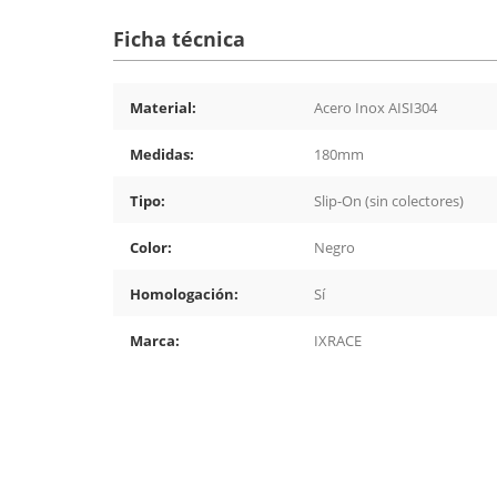
Ficha técnica
Material:
Acero Inox AISI304
Medidas:
180mm
Tipo:
Slip-On (sin colectores)
Color:
Negro
Homologación:
Sí
Marca:
IXRACE