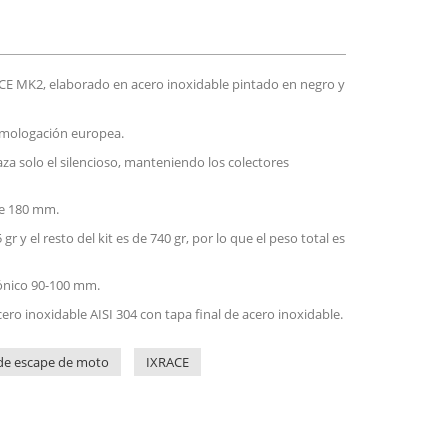
CE MK2, elaborado en acero inoxidable pintado en negro y
omologación europea.
za solo el silencioso, manteniendo los colectores
de 180 mm.
 gr y el resto del kit es de 740 gr, por lo que el peso total es
cónico 90-100 mm.
cero inoxidable AISI 304 con tapa final de acero inoxidable.
de escape de moto
IXRACE