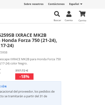
Sobre nosotros
Contáctenos
Español
Buscar
Cuenta
Carrito
6259SB IXRACE MK2B
 Honda Forza 750 (21-24),
17-24)
259SB
l escape IXRACE MK2B para Honda Forza 750
 (17-24) color Negro.
€
397,72 €
-18%
CIÓN
vacacional del proveedor, los pedidos de
to se tramitarán a partir del 31 de