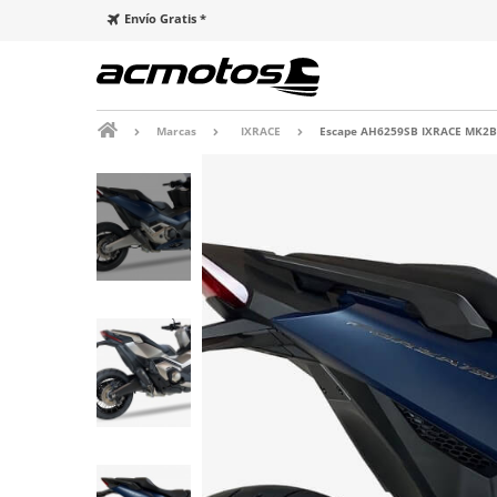
Envío Gratis *
Marcas
IXRACE
Escape AH6259SB IXRACE MK2B N