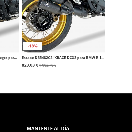
-18%
Escape BC6039SBC IXRACE DESERT Negro para Honda XL Transalp 750 (23-24)
Escape DB5482C2 IXRACE DCX2 para BMW R 1300 GS (23-26)
823,03 €
1 003,70 €
MANTENTE AL DÍA