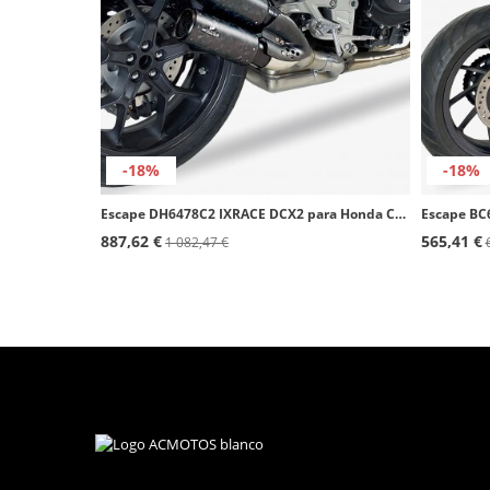
-18%
-18%
Escape DH6478C2 IXRACE DCX2 para Honda CB 1000 R SLIP ON (18-24)
887,62 €
565,41 €
1 082,47 €