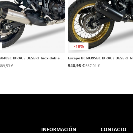
-18%
Escape BC6040SC IXRACE DESERT Inoxidable para Honda NT 1100 (22-24)
546,95 €
689,53 €
667,01 €
INFORMACIÓN
CONTACTO