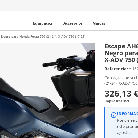
Equipación
Accesorios
Marcas
egro para Honda Forza 750 (21-24), X-ADV 750 (17-24)
Escape AH
Negro para
X-ADV 750 (
Referencia:
AH6
Consigue ahora e
(21-24), X-ADV 750
326,13 
Impuestos incl.
INFORMA
Por cierre 
este produc
agosto.