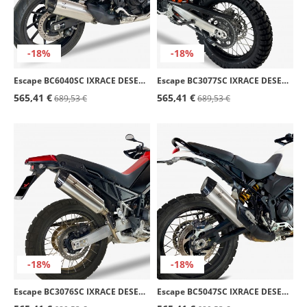
-18%
-18%
Escape BC6040SC IXRACE DESERT Inoxidable para Honda NT 1100 (22-24)
Escape BC3077SC IXRACE DESERT Inoxidable para KTM 690 Enduro R (21-24), 690 SMC R (19-24)
565,41 €
565,41 €
689,53 €
689,53 €
-18%
-18%
Escape BC3076SC IXRACE DESERT Inoxidable para Aprilia Tuareg / Rally 660 (22-25)
Escape BC5047SC IXRACE DESERT Inoxidable para Ducati DESERTX / Rally (22-24)