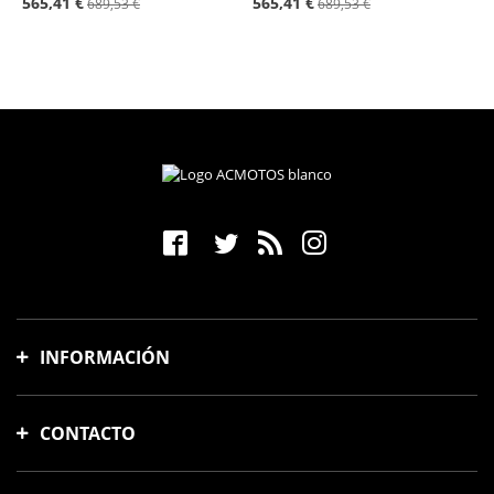
565,41 €
565,41 €
689,53 €
689,53 €
INFORMACIÓN
Gastos y tiempo de envío
CONTACTO
Formas de pago
Cambios y devoluciones
Avinguda Meridiana, 88
Preguntas frecuentes