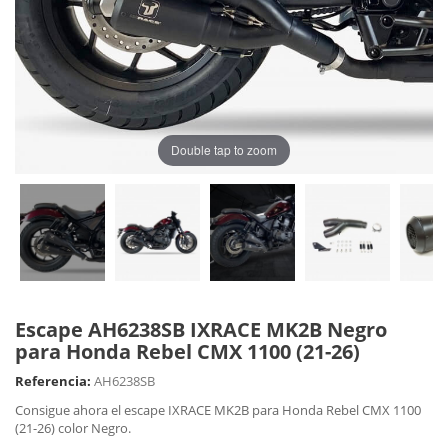
Double tap to zoom
Escape AH6238SB IXRACE MK2B Negro
para Honda Rebel CMX 1100 (21-26)
Referencia:
AH6238SB
Consigue ahora el escape IXRACE MK2B para Honda Rebel CMX 1100
(21-26) color Negro.