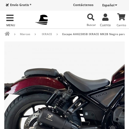
Envío Gratis *
Contáctenos
Español
Buscar
Cuenta
Carrito
Marcas
IXRACE
Escape AH6238SB IXRACE MK2B Negro para Ho