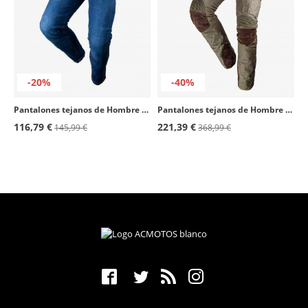
-20%
-40%
Pantalones tejanos de Hombre By City Tejano III azul tejano
Pantalones tejanos de Hombre By City Mixed Adventure marrón
116,79 €
221,39 €
145,99 €
368,99 €