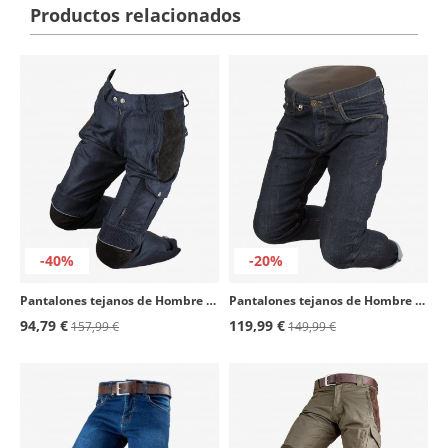
Productos relacionados
-40%
-20%
Pantalones tejanos de Hombre By City Mixed Venty azul marino
Pantalones tejanos de Hombre By City Camaleon tejano oscuro
94,79 €
119,99 €
157,99 €
149,99 €