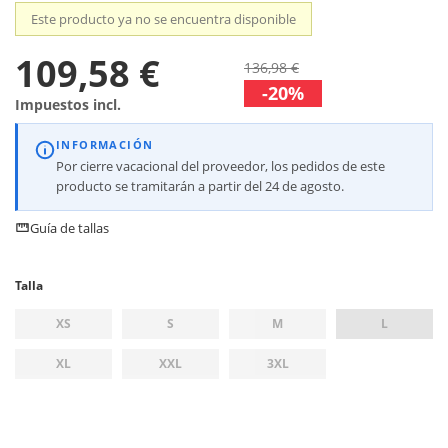
Este producto ya no se encuentra disponible
109,58 €
136,98 €
-20%
Impuestos incl.
INFORMACIÓN
Por cierre vacacional del proveedor, los pedidos de este
producto se tramitarán a partir del 24 de agosto.
Guía de tallas
Talla
XS
S
M
L
XL
XXL
3XL