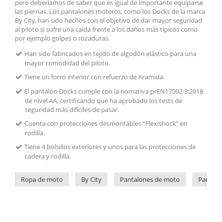
pero deberíamos de saber que es igual de importante equiparse
las piernas. Los pantalones moteros, como los Docks de la marca
By City, han sido hechos con el objetivo de dar mayor seguridad
al piloto si sufre una caída frente a los daños más típicos como
por ejemplo golpes o rozaduras.
Han sido fabricados en tejido de algodón elástico para una
mayor comodidad del piloto.
Tiene un forro interior con refuerzo de Aramida.
El pantalón Docks cumple con la nomativa prEN17092-3:2018
de nivel AA, certificando que ha aprobado los tests de
seguridad más difíciles de pasar.
Cuenta con protecciones desmontables “Flexishock” en
rodilla.
Tiene 4 bolsillos exteriores y unos para las protecciones de
cadera y rodilla.
Ropa de moto
By City
Pantalones de moto
Pantalo