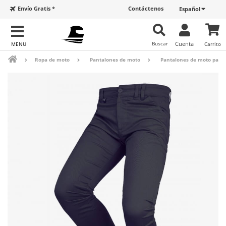
Envío Gratis *
Contáctenos
Español
Buscar
Cuenta
Carrito
Ropa de moto
Pantalones de moto
Pantalones de moto para