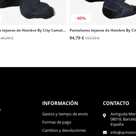
-40%
Pantalones tejanos de Hombre By City Camaleon tejano oscuro
94,79 €
149,99 €
157,99 €
INFORMACIÓN
CONTACTO
s
Gastos y tiempo de envío
Avinguda Meri
08018, Barcel
Formas de pago
España
Cambios y devoluciones
info@acmoto