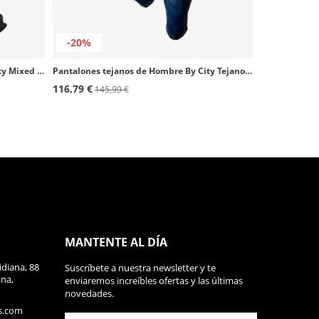
-20%
Pantalones tejanos de Hombre By City Mixed Venty azul marino
Pantalones tejanos de Hombre By City Tejano III azul tejano
116,79 €
145,99 €
MANTENTE AL DÍA
diana, 88
Suscríbete a nuestra newsletter y te
ona,
enviaremos increíbles ofertas y las últimas
novedades.
s.com