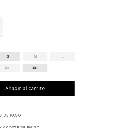
S
M
L
XXL
3XL
Añadir al carrito
S DE PAGO
 Y COSTE DE ENVÍO