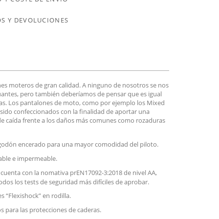
S Y DEVOLUCIONES
nes moteros de gran calidad. A ninguno de nosotros se nos
 guantes, pero también deberíamos de pensar que es igual
nas. Los pantalones de moto, como por ejemplo los Mixed
 sido confeccionados con la finalidad de aportar una
 de caída frente a los daños más comunes como rozaduras
lgodón encerado para una mayor comodidad del piloto.
table e impermeable.
cuenta con la nomativa prEN17092-3:2018 de nivel AA,
os los tests de seguridad más difíciles de aprobar.
 “Flexishock” en rodilla.
os para las protecciones de caderas.