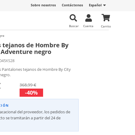
Sobre nosotros
Contáctenos
Español
Buscar
Cuenta
Carrito
gro
 tejanos de Hombre By
 Adventure negro
045XS28
s Pantalones tejanos de Hombre By City
negro.
€
368,99 €
-40%
CIÓN
vacacional del proveedor, los pedidos de
to se tramitarán a partir del 24 de