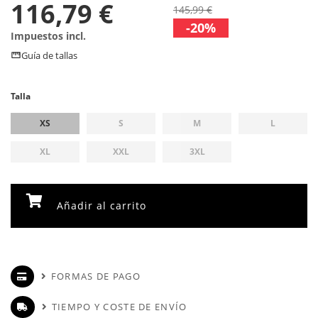
116,79 €
145,99 €
-20%
Impuestos incl.
Guía de tallas
Talla
XS
S
M
L
XL
XXL
3XL
Añadir al carrito
FORMAS DE PAGO
TIEMPO Y COSTE DE ENVÍO