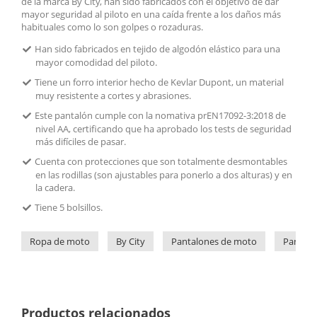
de la marca By City, han sido fabricados con el objetivo de dar
mayor seguridad al piloto en una caída frente a los daños más
habituales como lo son golpes o rozaduras.
Han sido fabricados en tejido de algodón elástico para una
mayor comodidad del piloto.
Tiene un forro interior hecho de Kevlar Dupont, un material
muy resistente a cortes y abrasiones.
Este pantalón cumple con la nomativa prEN17092-3:2018 de
nivel AA, certificando que ha aprobado los tests de seguridad
más difíciles de pasar.
Cuenta con protecciones que son totalmente desmontables
en las rodillas (son ajustables para ponerlo a dos alturas) y en
la cadera.
Tiene 5 bolsillos.
Ropa de moto
By City
Pantalones de moto
Pantalo
Productos relacionados