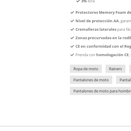
3%
licra
Protectores Memory Foam de 
Nivel de protección AA
, garan
Cremalleras laterales
para fác
Zonas precurvadas en la rodil
CE en conformidad con el Reg
Prenda con
homologación CE
,
Ropa de moto
Rainers
Pantalones de moto
Panta
Pantalones de moto para hombr