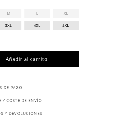
M
L
XL
3XL
4XL
5XL
Añadir al carrito
S DE PAGO
 Y COSTE DE ENVÍO
S Y DEVOLUCIONES