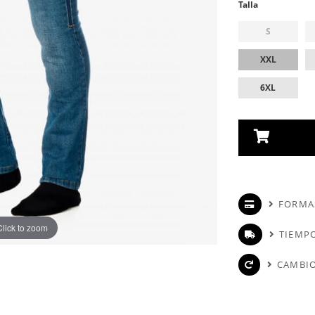
Talla
S
XXL
6XL
FORMA
Click to zoom
TIEMPO
CAMBIO