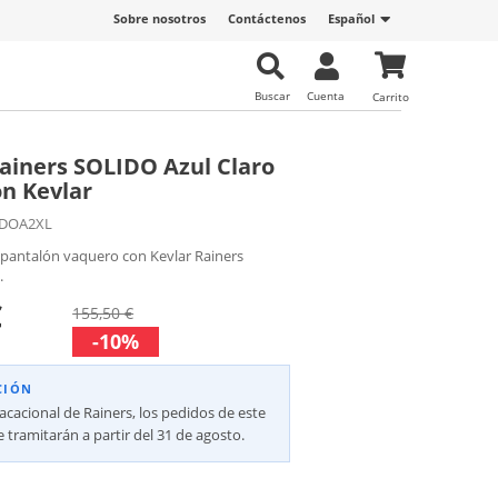
Sobre nosotros
Contáctenos
Español
Buscar
Cuenta
Carrito
ainers SOLIDO Azul Claro
n Kevlar
IDOA2XL
 pantalón vaquero con Kevlar Rainers
.
€
155,50 €
-10%
CIÓN
vacacional de Rainers, los pedidos de este
 tramitarán a partir del 31 de agosto.