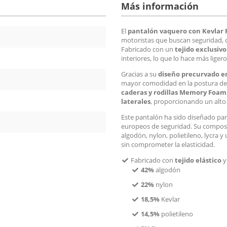
Más información
El
pantalón vaquero con Kevlar 
motoristas que buscan seguridad, co
Fabricado con un
tejido exclusiv
interiores, lo que lo hace más liger
Gracias a su
diseño precurvado en 
mayor comodidad en la postura de
caderas y rodillas Memory Foam 
laterales
, proporcionando un alto n
Este pantalón ha sido diseñado par
europeos de seguridad. Su composi
algodón, nylon, polietileno, lycra y
sin comprometer la elasticidad.
Fabricado con
tejido elástico
y
42%
algodón
22%
nylon
18,5%
Kevlar
14,5%
polietileno