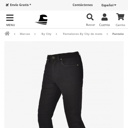
Envío Gratis *
Contáctenos
Español
Buscar
Cuenta
Carrito
Marcas
By City
Pantalones By City de moto
Pantalones