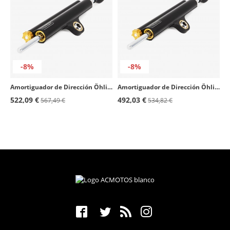
-8%
-8%
Amortiguador de Dirección Öhlins Universal SD 007
Amortiguador de Dirección Öhlins varios modelos de Ducati SD 068
522,09 €
492,03 €
567,49 €
534,82 €