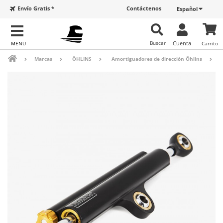
Envío Gratis *
Contáctenos
Español
Buscar
Cuenta
Carrito
Marcas
ÖHLINS
Amortiguadores de dirección Öhlins
A