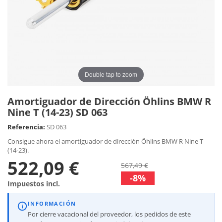
Double tap to zoom
Amortiguador de Dirección Öhlins BMW R
Nine T (14-23) SD 063
Referencia:
SD 063
Consigue ahora el amortiguador de dirección Öhlins BMW R Nine T
(14-23).
522,09 €
567,49 €
-8%
Impuestos incl.
INFORMACIÓN
Por cierre vacacional del proveedor, los pedidos de este