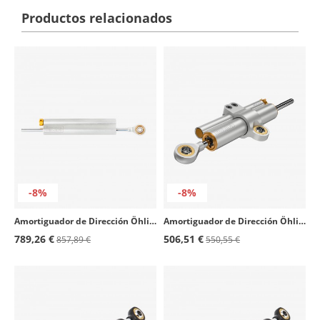
Productos relacionados
-8%
-8%
Amortiguador de Dirección Öhlins Kawasaki Ninja ZX-6R (13-26) SD 042
Amortiguador de Dirección Öhlins Universal SD20 002
789,26 €
506,51 €
857,89 €
550,55 €