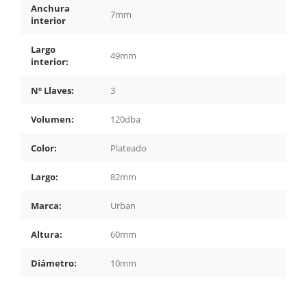
Anchura
7mm
interior
Largo
49mm
interior:
Nº Llaves:
3
Volumen:
120dba
Color:
Plateado
Largo:
82mm
Marca:
Urban
Altura:
60mm
Diámetro:
10mm