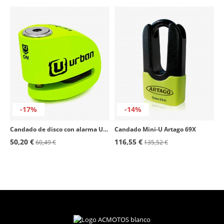
-17%
-14%
Candado de disco con alarma Urban UR906X
Candado Mini-U Artago 69X
50,20 €
116,55 €
60,49 €
135,52 €