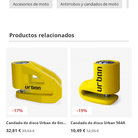
Accesorios de moto
Antirrobos y candados de moto
Can
Productos relacionados
-17%
-19%
Candado de disco Urban de 6mm Amarillo UR206Y
Candado de disco Urban 564A
32,81 €
10,49 €
39,53 €
12,95 €