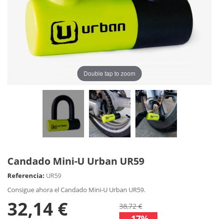
Double tap to zoom
Candado Mini-U Urban UR59
Referencia:
UR59
Consigue ahora el Candado Mini-U Urban UR59.
32,14 €
38,72 €
-17%