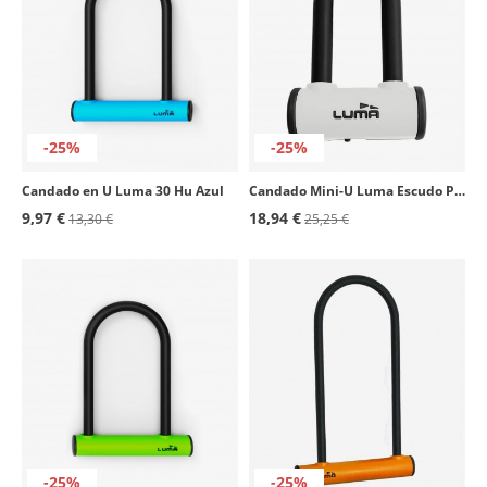
-25%
-25%
Candado en U Luma 30 Hu Azul
Candado Mini-U Luma Escudo Procombi XL blanco
9,97 €
18,94 €
13,30 €
25,25 €
-25%
-25%