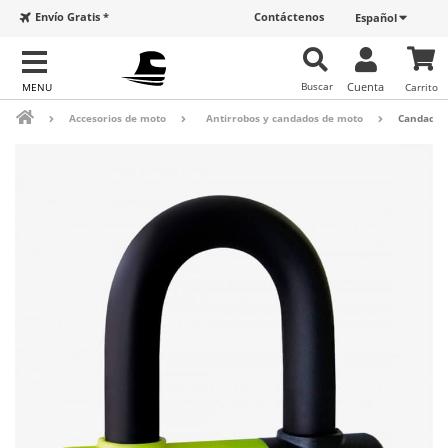
Envío Gratis *
Contáctenos
Español
Buscar
Cuenta
Carrito
Accesorios de moto
Antirrobos y candados de moto
Candado 