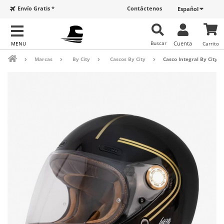
Envío Gratis *
Contáctenos
Español
Buscar
Cuenta
Carrito
Marcas
By City
Cascos By City
Casco Integral By City R