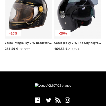
-20%
-20%
Casco Integral By City Roadster III Carbono, Azul y Dorado
Casco jet By City The City negro brillante
281,59 €
164,55 €
351,99 €
205,69 €