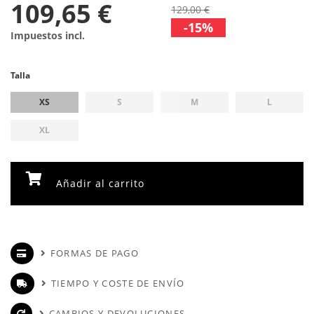
109,65 €
129,00 €
-15%
Impuestos incl.
Talla
XS
S
M
L
XL
Añadir al carrito
FORMAS DE PAGO
TIEMPO Y COSTE DE ENVÍO
CAMBIOS Y DEVOLUCIONES