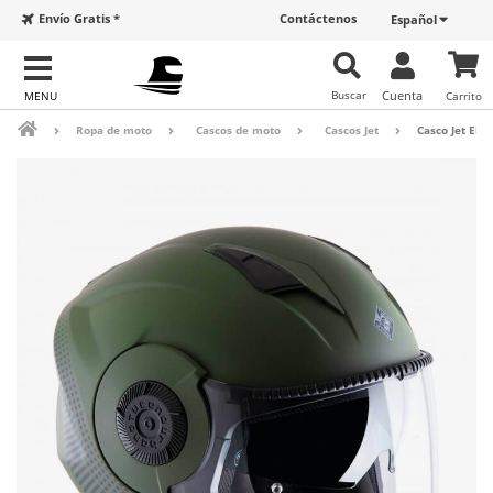
Envío Gratis *
Contáctenos
Español
Buscar
Cuenta
Carrito
Ropa de moto
Cascos de moto
Cascos Jet
Casco Jet El'