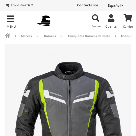
Envío Gratis *
Contáctenos
Español
Buscar
Cuenta
Carrito
Marcas
Rainers
Chaquetas Rainers de moto
Chaqueta 