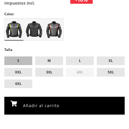
Impuestos incl.
Color:
Talla
S
M
L
XL
XXL
3XL
4XL
5XL
6XL
Añadir al carrito