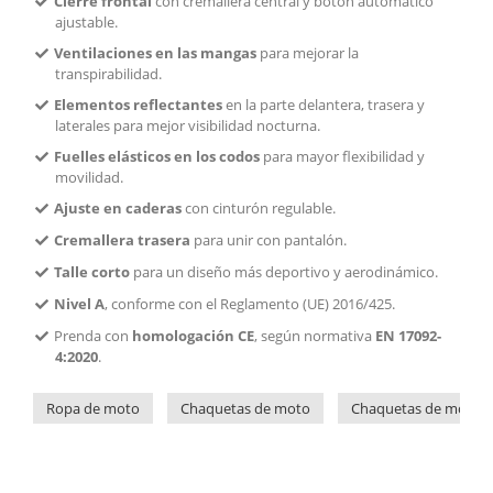
Cierre frontal
con cremallera central y botón automático
ajustable.
Ventilaciones en las mangas
para mejorar la
transpirabilidad.
Elementos reflectantes
en la parte delantera, trasera y
laterales para mejor visibilidad nocturna.
Fuelles elásticos en los codos
para mayor flexibilidad y
movilidad.
Ajuste en caderas
con cinturón regulable.
Cremallera trasera
para unir con pantalón.
Talle corto
para un diseño más deportivo y aerodinámico.
Nivel A
, conforme con el Reglamento (UE) 2016/425.
Prenda con
homologación CE
, según normativa
EN 17092-
4:2020
.
Ropa de moto
Chaquetas de moto
Chaquetas de moto d