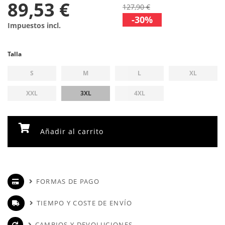
89,53 €
127,90 €
-30%
Impuestos incl.
Talla
S
M
L
XL
XXL
3XL
4XL
Añadir al carrito
FORMAS DE PAGO
TIEMPO Y COSTE DE ENVÍO
CAMBIOS Y DEVOLUCIONES