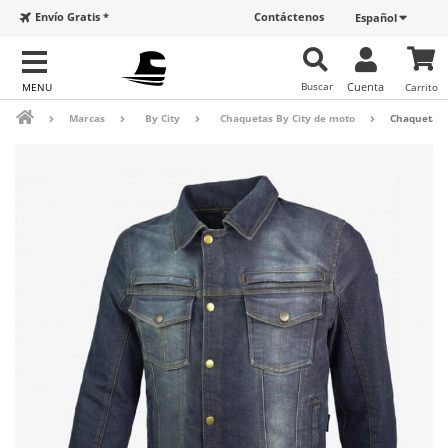
Envío Gratis *
Contáctenos
Español
Buscar
Cuenta
Carrito
Marcas
By City
Chaquetas By City de moto
Chaqueta d