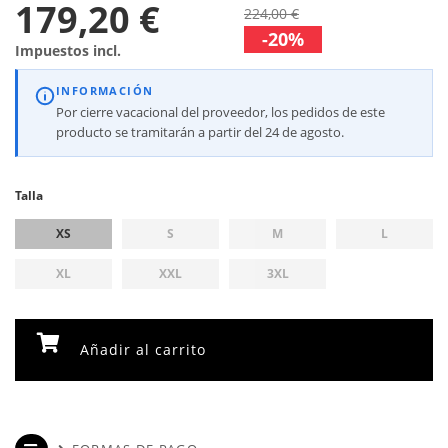
179,20 €
224,00 €
-20%
Impuestos incl.
INFORMACIÓN
Por cierre vacacional del proveedor, los pedidos de este
producto se tramitarán a partir del 24 de agosto.
Talla
XS
S
M
L
XL
XXL
3XL
Añadir al carrito