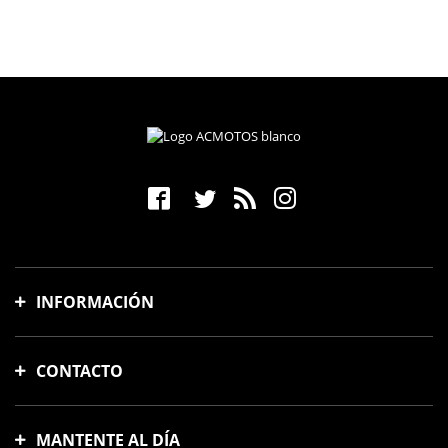
INFORMACIÓN
Gastos y tiempo de envío
CONTACTO
Formas de pago
Cambios y devoluciones
Avinguda Meridiana, 88
Preguntas frecuentes
08018, Barcelona, España
MANTENTE AL DÍA