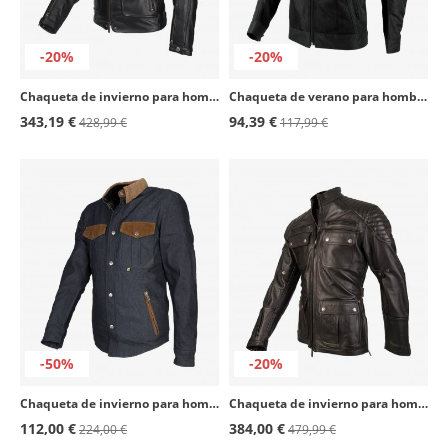
-20%
-20%
Chaqueta de invierno para hombre By City Le Mans II Negro
Chaqueta de verano para hombre By City Summer Route negro
343,19 €
94,39 €
428,99 €
117,99 €
-50%
-20%
Chaqueta de invierno para hombre By City Western azul
Chaqueta de invierno para hombre By City Legend III marrón
112,00 €
384,00 €
224,00 €
479,99 €