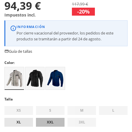
94,39 €
117,99 €
-20%
Impuestos incl.
INFORMACIÓN
Por cierre vacacional del proveedor, los pedidos de este
producto se tramitarán a partir del 24 de agosto.
Guía de tallas
Color:
Talla
XS
S
M
L
XL
XXL
3XL