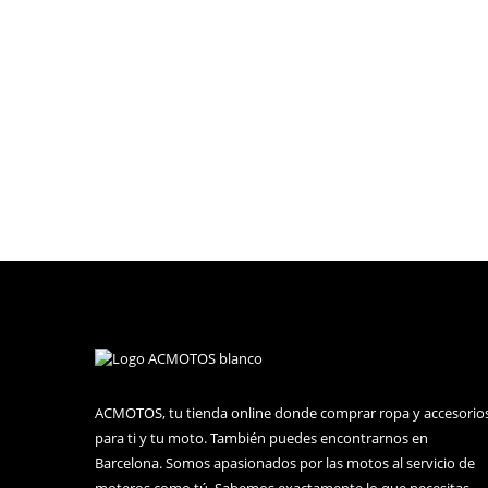
Chaqueta de 4 Estaciones para Mujer Garage E
estaciones. Se fabrica de la talla XS a la 2XL y c
homologación. También ofrece la opción de añadir p
cualquier época del año. Su diseño es impactante,
ACMOTOS, tu tienda online donde comprar ropa y accesorio
para ti y tu moto. También puedes encontrarnos en
Barcelona. Somos apasionados por las motos al servicio de