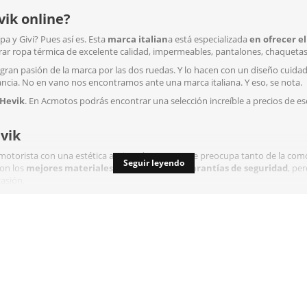
ik online?
 y Givi? Pues así es. Esta
marca italian
a está especializada
en ofrecer e
r ropa térmica de excelente calidad, impermeables, pantalones, chaquetas,
gran pasión de la marca por las dos ruedas. Y lo hacen con un diseño cuida
ncia. No en vano nos encontramos ante una marca italiana. Y eso, se nota.
Hevik
. En Acmotos podrás encontrar una selección increíble a precios de es
vik
 motorista con una estética anticuada y que no se preocupa tanto de la com
Seguir leyendo
con los
mejores materiales
, ofrecer todas las
garantías de seguridad
, pe
asión.
ro para ir a tomar unas cañas y para hacer un viaje largo. Además, como Hev
co y los brazos contra abrasiones, rasguños e impactos
), te ofrece una
ara las cuatro estaciones
g color Negro
. Sin duda este modelo es uno de los favoritos de Acmotos
a S a la 4XL, por lo que no tendrás problemas para encontrar la tuya. Está he
con la homologación EN 1621-1 Level 1. Además, puedes añadir runa protec
érmico que puedes extraer para tus desplazamientos en primavera y verano.