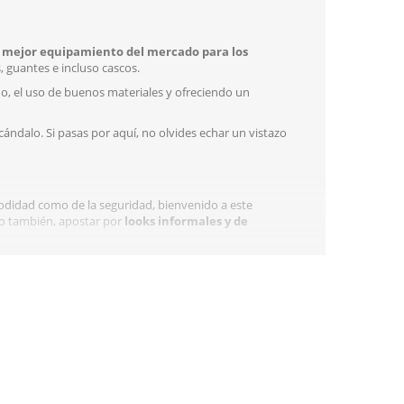
l mejor equipamiento del mercado para los
 guantes e incluso cascos.
do, el uso de buenos materiales y ofreciendo un
cándalo. Si pasas por aquí, no olvides echar un vistazo
odidad como de la seguridad, bienvenido a este
ro también, apostar por
looks informales y de
ik es consciente de lo importante que es esta pieza
 amplia gama de chaquetas con las que cubrir las
. Por menos de 260€ te puedes hacer con una chaqueta
cha con cuero de búfalo de la mejor calidad e
ción extra en la espalda también homologada, pero