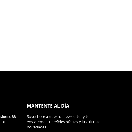
sta increíble chaqueta que cubre las cuatro
ncorpora protecciones en codos y hombros con idéntica
ble para que puedas seguir usando tu chupa en
MANTENTE AL DÍA
diana, 88
Suscríbete a nuestra newsletter y te
ona,
enviaremos increíbles ofertas y las últimas
novedades.