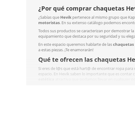
¿Por qué comprar chaquetas Hev
¿Sabías que
Hevik
pertenece al mismo grupo que Kappa
motoristas
. En su extenso catálogo podemos encontra
Todos sus productos se caracterizan por demostrar la 
equipamiento que destaca por su seguridad y su elega
En este espacio queremos hablarte de las
chaquetas 
a estas piezas. ¡Te enamorarán!
Qué te ofrecen las chaquetas He
Si eres de l@s que está hart@ de encontrar ropa para
espacio. En Hevik saben lo importante que es contar 
estética
atractiva que podamos llevar en cualquier oc
A partir de ahora podrás utilizar tu chaqueta de mote
para los amantes de las dos ruedas (
protegen el tron
cuatro estaciones. Toma nota.
Las 2 mejores chaquetas Hevik p
Chaqueta de 4 Estaciones para Hombre Mustan
bien guapa y súper ponible. Se fabrica desde la tall
incorpora protecciones extra en hombros y codos 
con la EN 1621-2 Level 2. Dispone de un chaleco t