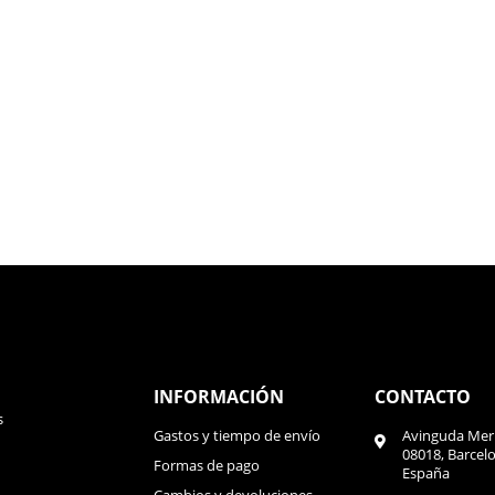
VO Lady. Hevik
no se olvida de las mujeres motoristas. Y lo demuestra con e
umple con la homologación prEN 17092-4:2017. Igual que el anterior modelo i
rotección extra a la espalda. Incorpora un chaleco interior térmico extraí
 muy
vintage
y súper ponible.
INFORMACIÓN
CONTACTO
s
Gastos y tiempo de envío
Avinguda Meri
08018, Barcel
Formas de pago
España