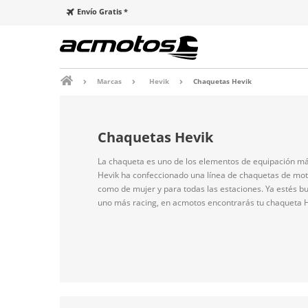
Envío Gratis *
Marcas
Hevik
Chaquetas Hevik
Chaquetas Hevik
La chaqueta es uno de los elementos de equipación má
Hevik ha confeccionado una línea de chaquetas de mo
como de mujer y para todas las estaciones. Ya estés 
uno más racing, en acmotos encontrarás tu chaqueta H