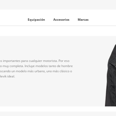
Equipación
Accesorios
Marcas
s importantes para cualquier motorista. Por eso
to muy completa. Incluye modelos tanto de hombre
buscando un modelo más urbano, uno más clásico o
evik ideal.