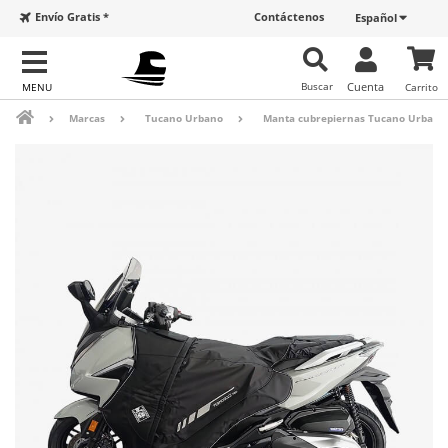
Envío Gratis *
Contáctenos
Español
Buscar
Cuenta
Carrito
Marcas
Tucano Urbano
Manta cubrepiernas Tucano Urbano