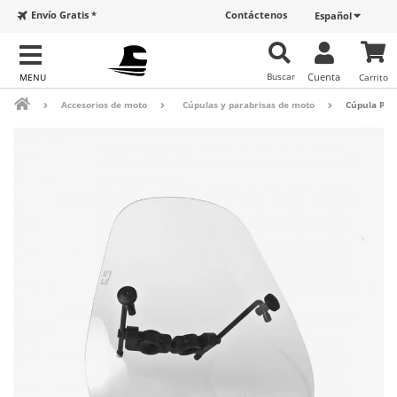
Envío Gratis *
Contáctenos
Español
Buscar
Cuenta
Carrito
Accesorios de moto
Cúpulas y parabrisas de moto
Cúpula Pui