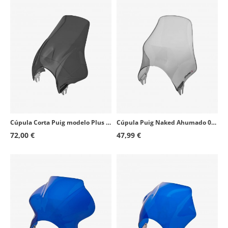
Kawasaki ER-5 Twister
1997 - 2001
Kawasaki ER-5 Twister
2003 - 2006
Yamaha XJR1200
1994 - 1998
Honda CBF250
2004 - 2010
Daelim Roadwin 125
2006 - 2017
Triumph Scrambler
2006 - 2016
Cúpula Corta Puig modelo Plus para Faro Redondo color Ahumado Oscuro 4620F
Cúpula Puig Naked Ahumado 0869H para motos de faro redondo
72,00 €
47,99 €
Ducati Monster 696
2008 - 2014
Honda VT750DC Black Widow
2001 - 2003
Ducati GT1000
2006 - 2010
Kawasaki W800
2011 - 2016
Kawasaki W800
2020 - 2025