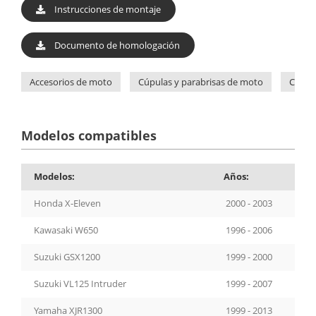
Instrucciones de montaje
Documento de homologación
Accesorios de moto
Cúpulas y parabrisas de moto
Cúpul
Modelos compatibles
Modelos:
Años:
Honda X-Eleven
2000 - 2003
Kawasaki W650
1996 - 2006
Suzuki GSX1200
1999 - 2000
Suzuki VL125 Intruder
1999 - 2007
Yamaha XJR1300
1999 - 2013