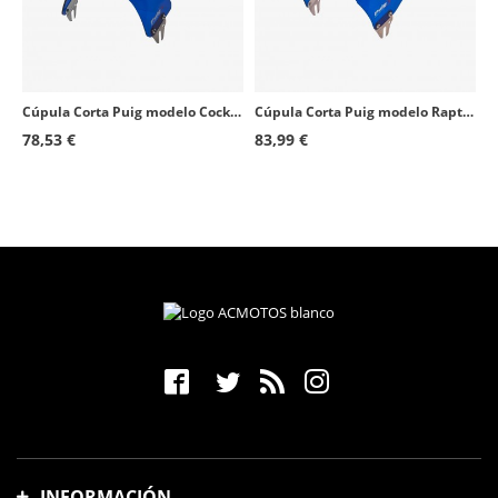
UNIVERSAL UNIVERSAL
-
Honda CB1100
2013 - 2014
Kawasaki Zephyr 550
1991 - 1999
Cúpula Corta Puig modelo Cockpit para Faro Redondo color Azul 1480A
Cúpula Corta Puig modelo Raptor para Faro Redondo color Azul 0013A
Honda CLR 125 City Fly
1998 - 2000
78,53 €
83,99 €
Suzuki 125XT
1999 - 2000
Suzuki 250X
1997 - 1999
Suzuki GS500E
2001 - 2008
Kawasaki Zephyr 750
1991 - 1999
Kawasaki Zephyr 1100
1992 - 1997
Yamaha SR125
1996 - 2001
Cagiva Planet 125
1998 - 2003
Cagiva Raptor 125
2003 - 2012
INFORMACIÓN