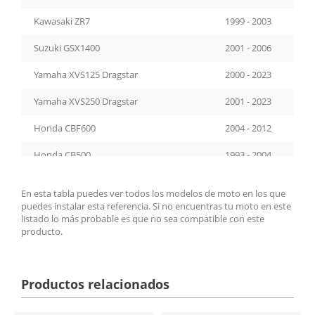
Kawasaki ZR7
1999 - 2003
Suzuki GSX1400
2001 - 2006
Yamaha XVS125 Dragstar
2000 - 2023
Yamaha XVS250 Dragstar
2001 - 2023
Honda CBF600
2004 - 2012
Honda CB500
1993 - 2004
Honda CB1300
2003 - 2010
En esta tabla puedes ver todos los modelos de moto en los que
puedes instalar esta referencia. Si no encuentras tu moto en este
Honda CB900F Hornet
2002 - 2005
listado lo más probable es que no sea compatible con este
producto.
Honda CBF500
2004 - 2007
Suzuki GSF600 Bandit
1996 - 2004
Productos relacionados
Suzuki GSF1200 Bandit
1996 - 2005
Suzuki SV1000
2003 - 2005