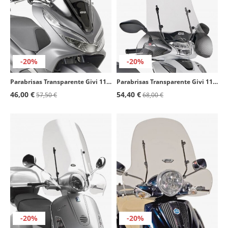
-20%
-20%
Parabrisas Transparente Givi 1129DT para Honda PCX 125 (18-20)
Parabrisas Transparente Givi 1117A para Honda SH 125i/150i (12-19)
46,00 €
54,40 €
57,50 €
68,00 €
-20%
-20%