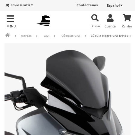
Envío Gratis *
Contáctenos
Español
Buscar
Cuenta
Carrito
Marcas
Givi
Cúpulas Givi
Cúpula Negro Givi D446B par