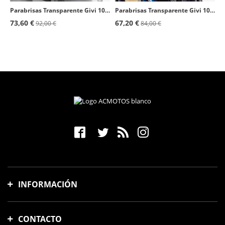
Parabrisas Transparente Givi 104A para Piaggio Vespa LX 50/125/150 (05-14), Granturismo 125/200 (03-08), GTS 125/150/250/300/310
Parabrisas Transparente Givi 103A para Piaggio Beverly Tourer 125/250/300/400 (08-10)
73,60 €
67,20 €
92,00 €
84,00 €
INFORMACIÓN
Gastos y tiempo de envío
CONTACTO
Formas de pago