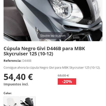
Double tap to zoom
Cúpula Negro Givi D446B para MBK
Skycruiser 125 (10-12)
Referencia:
D446B
Consigue ahora la cúpula Negro Givi para MBK Skycruiser 125 (10-12).
54,40 €
68,00 €
-20%
Impuestos incl.
Color: