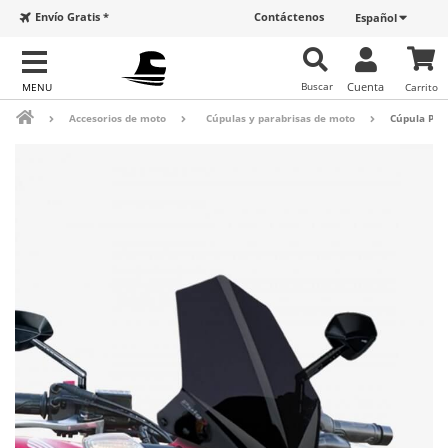
Envío Gratis *
Contáctenos
Español
Buscar
Cuenta
Carrito
Accesorios de moto
Cúpulas y parabrisas de moto
Cúpula Pui