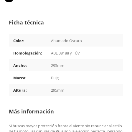
Ficha técnica
Color:
Ahumado Oscuro
Homologación:
ABE 38188 y TÜV
Ancho:
295mm
Marca:
Puig
Altura:
295mm
Más información
Si buscas mayor protección frente al viento sin renunciar al estilo
de tu moto, las cúpulas de Puig son la elección perfecta, logrando