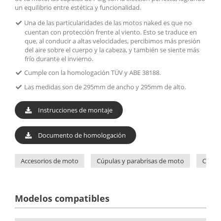
un equilibrio entre estética y funcionalidad.
Una de las particularidades de las motos naked es que no
cuentan con protección frente al viento. Esto se traduce en
que, al conducir a altas velocidades, percibimos más presión
del aire sobre el cuerpo y la cabeza, y también se siente más
frío durante el invierno.
Cumple con la homologación TÜV y ABE 38188.
Las medidas son de 295mm de ancho y 295mm de alto.
Instrucciones de montaje
Documento de homologación
Accesorios de moto
Cúpulas y parabrisas de moto
Cúpul
Modelos compatibles