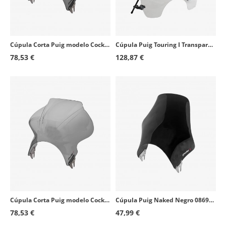
Cúpula Corta Puig modelo Cockpit para Faro Redondo color Ahumado Oscuro 1480F
Cúpula Puig Touring I Transparente 0856W para motos de faro redondo
78,53 €
128,87 €
Cúpula Corta Puig modelo Cockpit para Faro Redondo color Ahumado 1480H
Cúpula Puig Naked Negro 0869N para motos de faro redondo
78,53 €
47,99 €